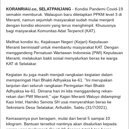
KORANRIAU.co, SELATPANJANG
- Kondisi Pandemi Covid-19
semakin memburuk. Walaupun baru ditetapkan PPKM level 3 di
Meranti, namun sejumlah masyarakat sudah mulai menjerit
dengan kondisi ekonomi yang terus menghimpit. Khususnya
bagi masyarakat Komunitas Adat Terpencil (KAT).
Melihat kondisi itu, Kejaksaan Negeri (Kejari) Kepulauan
Meranti berinisiatif untuk membantu masyarakat KAT. Dengan
menggandeng Persatuan Wartawan Indonesia (PWI) Kepulauan
Meranti, melakukan bakti sosial menyalurkan beras ke warga
KAT di Selatakar.
Kegiatan itu juga masih menjadi rangkaian kegiatan dalam
memperingati Hari Bhakti Adhyaksa ke-61. "Ini merupakan
lanjutan dari seluruh rangkaian Peringatan Hari Bhakti
Adhyaksa ke-61. Dimana hari ini kita menggandeng rekan-
rekan dari PWI Meranti," ujar Kajari Meranti Waluyo didampingi
Kasi Intel, Hamiko Senota SH usai menyerahkan beras ke
Sekretaris Desa Selatakar, Arifuddin, Sabtu (31/7/2021).
Kemasannya pun beragam, mulai dari berat 5 sampai 10
kilogram. Bantuan tersebut nantinya akan disalurkan kepada