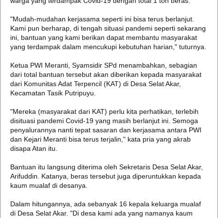
warga yang terdampak Covid-19 dengan total 1 ton beras.
"Mudah-mudahan kerjasama seperti ini bisa terus berlanjut.
Kami pun berharap, di tengah situasi pandemi seperti sekarang
ini, bantuan yang kami berikan dapat membantu masyarakat
yang terdampak dalam mencukupi kebutuhan harian," tuturnya.
Ketua PWI Meranti, Syamsidir SPd menambahkan, sebagian
dari total bantuan tersebut akan diberikan kepada masyarakat
dari Komunitas Adat Terpencil (KAT) di Desa Selat Akar,
Kecamatan Tasik Putripuyu.
"Mereka (masyarakat dari KAT) perlu kita perhatikan, terlebih
disituasi pandemi Covid-19 yang masih berlanjut ini. Semoga
penyalurannya nanti tepat sasaran dan kerjasama antara PWI
dan Kejari Meranti bisa terus terjalin," kata pria yang akrab
disapa Atan itu.
Bantuan itu langsung diterima oleh Sekretaris Desa Selat Akar,
Arifuddin. Katanya, beras tersebut juga diperuntukkan kepada
kaum mualaf di desanya.
Dalam hitungannya, ada sebanyak 16 kepala keluarga mualaf
di Desa Selat Akar. "Di desa kami ada yang namanya kaum