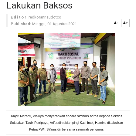
Lakukan Baksos
E d i t o r:
redkoranriaudotco
A-
A+
Published:
Minggu, 01 Agustus 2021
Kajari Meranti, Waluyo menyerahkan secara simbolis beras kepada Sekdes
Selatakar, Tasik Putripuyu, Arifuddin didampingi Kasi Intel, Hamiko disaksikan
Ketua PWI, SYamsidir bersama sejumlah pengurus