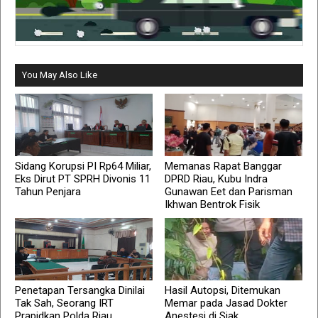
You May Also Like
Sidang Korupsi PI Rp64 Miliar,
Memanas Rapat Banggar
Eks Dirut PT SPRH Divonis 11
DPRD Riau, Kubu Indra
Tahun Penjara
Gunawan Eet dan Parisman
Ikhwan Bentrok Fisik
Penetapan Tersangka Dinilai
Hasil Autopsi, Ditemukan
Tak Sah, Seorang IRT
Memar pada Jasad Dokter
Prapidkan Polda Riau
Anestesi di Siak