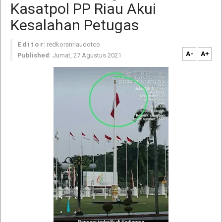
Kasatpol PP Riau Akui
Kesalahan Petugas
E d i t o r:
redkoranriaudotco
A-
A+
Published:
Jumat, 27 Agustus 2021