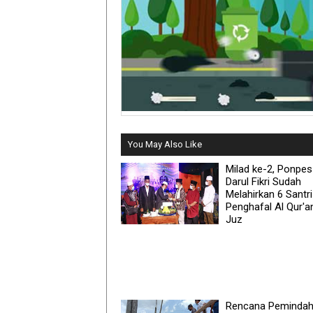
You May Also Like
Milad ke-2, Ponpes
Darul Fikri Sudah
Melahirkan 6 Santri
Penghafal Al Qur'a
Juz
Rencana Peminda