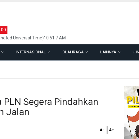
:00
inated Universal Time)10:51:7 AM
L
INTERNASIONAL
OLAHRAGA
LAINNYA
+
I
 PLN Segera Pindahkan
an Jalan
A-
A+