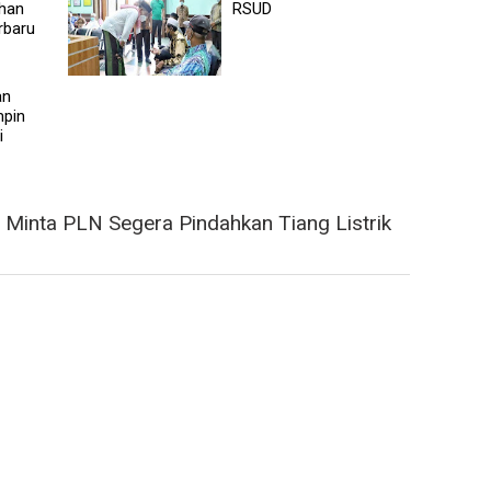
han
RSUD
rbaru
an
mpin
i
inta PLN Segera Pindahkan Tiang Listrik