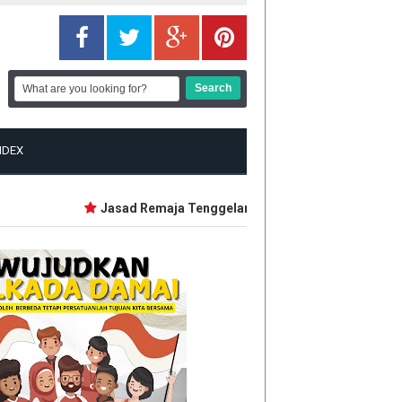
NDEX
Jasad Remaja Tenggelam Saat Berenang di Sungai Si