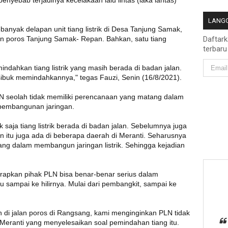
 penyebab terjadinya kecelakaan lalu lintas (laka lantas)
LANGG
anyak delapan unit tiang listrik di Desa Tanjung Samak,
n poros Tanjung Samak- Repan. Bahkan, satu tiang
Daftar
terbaru
ndahkan tiang listrik yang masih berada di badan jalan.
sibuk memindahkannya," tegas Fauzi, Senin (16/8/2021).
N seolah tidak memiliki perencanaan yang matang dalam
embangunan jaringan.
 saja tiang listrik berada di badan jalan. Sebelumnya juga
ain itu juga ada di beberapa daerah di Meranti. Seharusnya
ng dalam membangun jaringan listrik. Sehingga kejadian
apkan pihak PLN bisa benar-benar serius dalam
lu sampai ke hilirnya. Mulai dari pembangkit, sampai ke
an di jalan poros di Rangsang, kami menginginkan PLN tidak
ranti yang menyelesaikan soal pemindahan tiang itu.