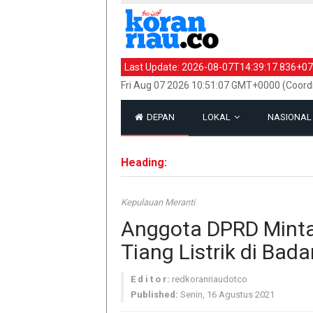
Last Update:
2026-08-07T14:39:17.836+07
Fri Aug 07 2026 10:51:07 GMT+0000 (Coord
DEPAN
LOKAL
NASIONA
Heading:
Kepulauan Meranti
Anggota DPRD Minta
Tiang Listrik di Bad
E d i t o r:
redkoranriaudotco
Published:
Senin, 16 Agustus 2021