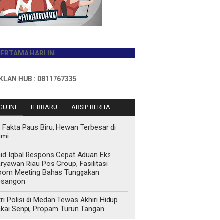
 HARI INI
B : 0811767335
U INI
TERBARU
ARSIP BERITA
 Fakta Paus Biru, Hewan Terbesar di
umi
id Iqbal Respons Cepat Aduan Eks
ryawan Riau Pos Group, Fasilitasi
oom Meeting Bahas Tunggakan
esangon
tri Polisi di Medan Tewas Akhiri Hidup
kai Senpi, Propam Turun Tangan