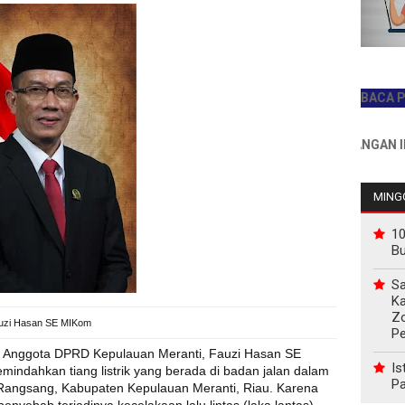
JADILAH PEMBACA PERTAMA
INFO PEMASANGAN IKLAN HU
MINGG
10
B
Sa
Ka
Z
uzi Hasan SE MIKom
P
u Anggota DPRD Kepulauan Meranti, Fauzi Hasan SE
Is
ndahkan tiang listrik yang berada di badan jalan dalam
Pa
angsang, Kabupaten Kepulauan Meranti, Riau. Karena