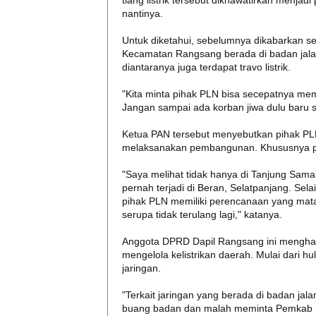
tiang listrik tersebut dikhawatirkan menjadi
nantinya.
Untuk diketahui, sebelumnya dikabarkan seb
Kecamatan Rangsang berada di badan jala
diantaranya juga terdapat travo listrik.
"Kita minta pihak PLN bisa secepatnya memi
Jangan sampai ada korban jiwa dulu baru 
Ketua PAN tersebut menyebutkan pihak PL
melaksanakan pembangunan. Khususnya p
"Saya melihat tidak hanya di Tanjung Samak
pernah terjadi di Beran, Selatpanjang. Sel
pihak PLN memiliki perencanaan yang mata
serupa tidak terulang lagi," katanya.
Anggota DPRD Dapil Rangsang ini menghar
mengelola kelistrikan daerah. Mulai dari hu
jaringan.
"Terkait jaringan yang berada di badan jal
buang badan dan malah meminta Pemkab Me