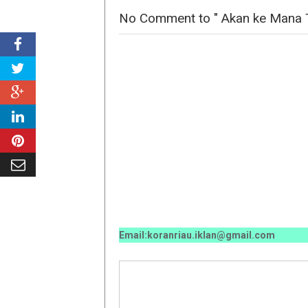
No Comment to " Akan ke Mana 
 / 0811 7673 35, Email:koranriau.iklan@gmail.com