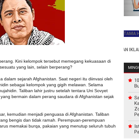
JADILAH PEMBACA PERTAMA HARI INI
INFO PEMASANGAN IKLAN HUB : 
 perang. Kini kelompok tersebut memegang kekuasaan di
esuatu yang lain, selain berperang?
MINGG
a dalam sejarah Afghanistan. Saat negeri itu diinvasi oleh
10
hidin sebagai kelompok yang gigih melawan. Selama
B
ahidin. Taliban lahir justru setelah tentara Uni Sovyet
 yang bermain dalam perang saudara di Afghanistan sejak
Sa
Ka
Z
P
sar, kemudian menjadi penguasa di Afghanistan. Taliban
yang bengis dan tidak ramah. Perempuan-perempuan
Is
 harus memakai burqa, pakaian yang menutup seluruh tubuh
Pa