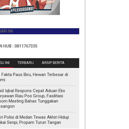
0811767335
U INI
TERBARU
ARSIP BERITA
 Fakta Paus Biru, Hewan Terbesar di
umi
id Iqbal Respons Cepat Aduan Eks
ryawan Riau Pos Group, Fasilitasi
oom Meeting Bahas Tunggakan
esangon
tri Polisi di Medan Tewas Akhiri Hidup
kai Senpi, Propam Turun Tangan