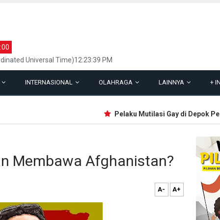
:00
dinated Universal Time)12:23:39 PM
L
INTERNASIONAL
OLAHRAGA
LAINNYA
+
I
Pelaku Mutilasi Gay di Depok Pern
ban Membawa Afghanistan?
A-
A+