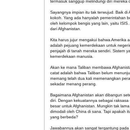
termasuk sanggup melindungi diri mereka 
Sayangnya impian itu tak terwujud. Baik d
kokoh. Yang ada hanyalah pemerintahan b
oleh kelompok bengis yang lain, yaitu ISIS.
dari Afghanistan.
Kita harus jujur mengakui bahwa Amerika ad
adalah pejuang kemerdekaan untuk negerin
penjajah di tanah mereka sendiri. Sistem
kemerdekaan manusia.
Akan ke mana Taliban membawa Afghanistan?
catat adalah bahwa Taliban belum menunj
memang telah dua kali memenangkan peran
sekadar menang perang.
Bagaimana Afghanistan akan dibangun sete
diri. Dengan kekuatannya sebagai raksas
besar untuk Afghanistan. Mungkin tak lama l
dimodali oleh China di sana. Tapi apakah
yang berbeda?
Jawabannya akan sangat tergantung pada 