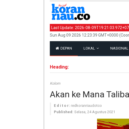
Last Update:
2026-08-09T19:21:03.972+07
Sun Aug 09 2026 12:23:39 GMT+0000 (Coor
DEPAN
LOKAL
NASIONA
Heading:
Kolom
Akan ke Mana Tali
E d i t o r:
redkoranriaudotco
Published:
Selasa, 24 Agustus 2021