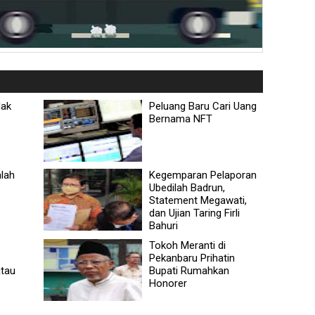
dak
Peluang Baru Cari Uang
Bernama NFT
alah
Kegemparan Pelaporan
Ubedilah Badrun,
Statement Megawati,
dan Ujian Taring Firli
Bahuri
Tokoh Meranti di
Pekanbaru Prihatin
tau
Bupati Rumahkan
Honorer