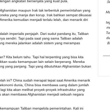
dengan angkatan bersenjata yang kuat pula.
Se
i Afghanistan maupun Irak tak terbentuk pemerintahan yang
Ma
oneka yang manja dan korup. Irak bahkan sempat dikuasai
 Amerika kemudian menjadi terlalu lelah, dan menarik diri
te
me
Tu
alah imperialis penjajah. Dari sudut pandang itu, Taliban
du
ya sendiri. Tapi pada saat yang sama Taliban adalah
 yang mereka jalankan adalah sistem yang merampas
B
 Kita belum tahu. Tapi hal terpenting yang bisa kita
ukkan suatu kemampuan lain selain berperang. Mereka
g yang panjang. Tapi yang dibutuhkan Afghanistan bukan
lah ini? China sudah merapat tepat saat Amerika menarik
a ekonomi dunia, China bisa membawa uang dalam jumlah
agi kita akan melihat proyek-proyek infrastruktur yang
 itu akan membawa Afghanistan menjadi sebuah negara
kemampuan Taliban mengelola pemerintahan. Kali ini