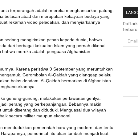
 dunia terperangah adalah mereka menghancurkan patung-
LANGG
usia belasan abad dan merupakan kekayaan budaya yang
embuat rekaman video peledakan, dan menyiarkannya
Daftar
terbaru
liban sedang mengirimkan pesan kepada dunia, bahwa
da dari berbagai kekuatan Islam yang pernah dikenal
an bahwa mereka adalah penguasa Afghanistan.
umurnya. Karena peristiwa 9 September yang meruntuhkan
 mengamuk. Gerombolan Al-Qaidah yang dianggap pelaku
ndakan balas dendam. Al-Qaidah bermarkas di Afghanistan.
menghancurkannya.
r ke gunung-gunung, melakukan perlawanan gerilya.
njadi perang yang berkepanjangan. Bebannya makin
et untuk diserang dan diduduki. Menguasai dua wilayah
 baik secara militer maupun ekonomi.
an mendudukkan pemerintah baru yang modern, dan tentu
 Harapannya, pemerintah itu akan tumbuh menjadi kuat,