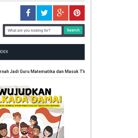
NDEX
ah Jadi Guru Matematika dan Masuk TV
Polisi Amankan Penged