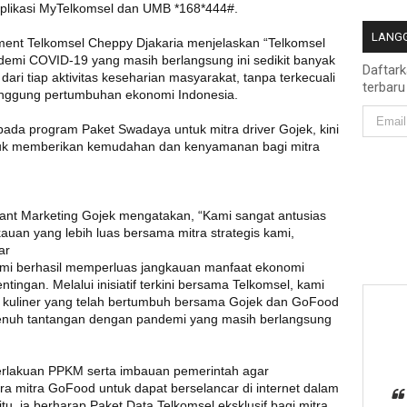
aplikasi MyTelkomsel dan UMB *168*444#.
LANGG
ment Telkomsel Cheppy Djakaria menjelaskan “Telkomsel
emi COVID-19 yang masih berlangsung ini sedikit banyak
Daftar
ari tiap aktivitas keseharian masyarakat, tanpa terkecuali
terbaru
unggung pertumbuhan ekonomi Indonesia.
ada program Paket Swadaya untuk mitra driver Gojek, kini
tuk memberikan kemudahan dan kenyamanan bagi mitra
t Marketing Gojek mengatakan, “Kami sangat antusias
auan yang lebih luas bersama mitra strategis kami,
sar
kami berhasil memperluas jangkauan manfaat ekonomi
ingan. Melalui inisiatif terkini bersama Telkomsel, kami
a kuliner yang telah bertumbuh bersama Gojek dan GoFood
penuh tantangan dengan pandemi yang masih berlangsung
akuan PPKM serta imbauan pemerintah agar
ra mitra GoFood untuk dapat berselancar di internet dalam
u, ia berharap Paket Data Telkomsel eksklusif bagi mitra