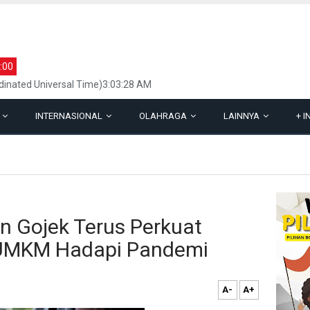
:00
inated Universal Time)3:03:28 AM
L
INTERNASIONAL
OLAHRAGA
LAINNYA
+
I
an Gojek Terus Perkuat
a UMKM Hadapi Pandemi
A-
A+