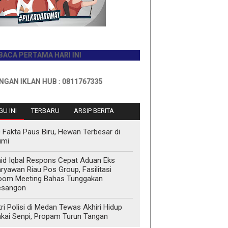
RTAMA HARI INI
LAN HUB : 0811767335
U INI
TERBARU
ARSIP BERITA
 Fakta Paus Biru, Hewan Terbesar di
umi
id Iqbal Respons Cepat Aduan Eks
ryawan Riau Pos Group, Fasilitasi
oom Meeting Bahas Tunggakan
esangon
tri Polisi di Medan Tewas Akhiri Hidup
kai Senpi, Propam Turun Tangan