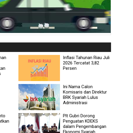
anan
Inflasi Tahunan Riau Juli
2026 Tercatat 3,82
kan
Persen
s
Ini Nama Calon
Komisaris dan Direktur
BRK Syariah Lulus
Administrasi
nto
Plt Gubri Dorong
atkan
Penguatan KDEKS
dalam Pengembangan
Ekonomi Syariah