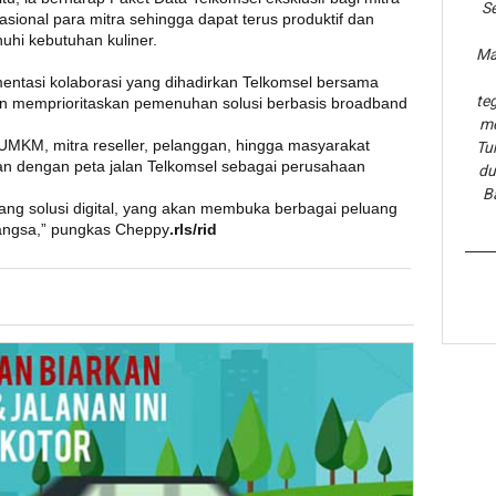
Se
onal para mitra sehingga dapat terus produktif dan
hi kebutuhan kuliner.
Ma
mentasi kolaborasi yang dihadirkan Telkomsel bersama
te
n memprioritaskan pemenuhan solusi berbasis broadband
me
a UMKM, mitra reseller, pelanggan, hingga masyarakat
Tu
an dengan peta jalan Telkomsel sebagai perusahaan
du
B
bang solusi digital, yang akan membuka berbagai peluang
angsa,” pungkas Cheppy
.rls/rid