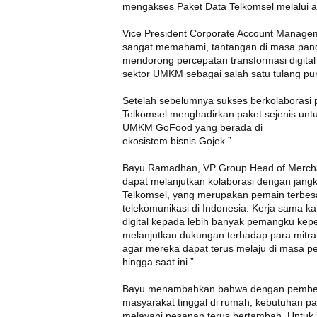
mengakses Paket Data Telkomsel melalui 
Vice President Corporate Account Manage
sangat memahami, tantangan di masa pand
mendorong percepatan transformasi digital d
sektor UMKM sebagai salah satu tulang p
Setelah sebelumnya sukses berkolaborasi p
Telkomsel menghadirkan paket sejenis un
UMKM GoFood yang berada di
ekosistem bisnis Gojek.”
Bayu Ramadhan, VP Group Head of Merchan
dapat melanjutkan kolaborasi dengan jangk
Telkomsel, yang merupakan pemain terbe
telekomunikasi di Indonesia. Kerja sama 
digital kepada lebih banyak pemangku kepent
melanjutkan dukungan terhadap para mitr
agar mereka dapat terus melaju di masa 
hingga saat ini.”
Bayu menambahkan bahwa dengan pemberl
masyarakat tinggal di rumah, kebutuhan pa
melayani pesanan terus bertambah. Untuk it