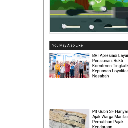
You May Also Like
BRI Apresiasi Lay
Pensiunan, Bukti
Komitmen Tingkat
Kepuasan Loyalita
Nasabah
Plt Gubri SF Hariya
Ajak Warga Manfa
Pemutihan Pajak
Kendaraan