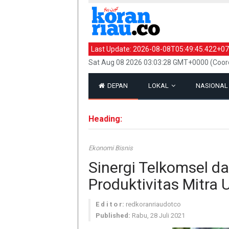
Last Update:
2026-08-08T05:49:45.422+07
Sat Aug 08 2026 03:03:28 GMT+0000 (Coord
DEPAN
LOKAL
NASIONA
Heading:
Ekonomi Bisnis
Sinergi Telkomsel d
Produktivitas Mitr
E d i t o r:
redkoranriaudotco
Published:
Rabu, 28 Juli 2021