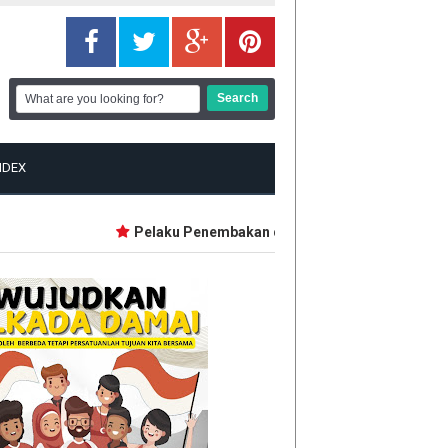
NDEX
Pelaku Penembakan di Sekolah Thailand Diduga Bel