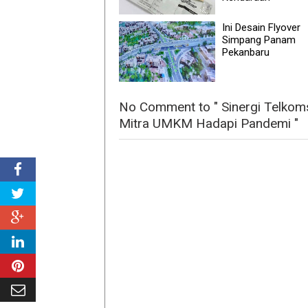
Ini Desain Flyover
Simpang Panam
Pekanbaru
No Comment to " Sinergi Telkoms
Mitra UMKM Hadapi Pandemi "