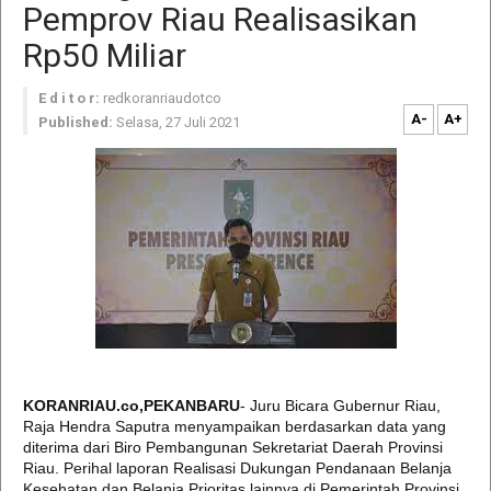
Pemprov Riau Realisasikan
Rp50 Miliar
E d i t o r:
redkoranriaudotco
A-
A+
Published:
Selasa, 27 Juli 2021
KORANRIAU.co,PEKANBARU
- Juru Bicara Gubernur Riau,
Raja Hendra Saputra menyampaikan berdasarkan data yang
diterima dari Biro Pembangunan Sekretariat Daerah Provinsi
Riau. Perihal laporan Realisasi Dukungan Pendanaan Belanja
Kesehatan dan Belanja Prioritas lainnya di Pemerintah Provinsi