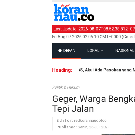
Last Update:
2026-08-07T08:52:38.812+07
Fri Aug 07 2026 02:05:10 GMT+0000 (Coord
DEPAN
LOKAL
NASIONA
Heading:
 Ngamuk soal Bocor Stok Amunisi AS, Akui Ada Pasokan yang Men
Politik & Hukum
Geger, Warga Bengka
Tepi Jalan
E d i t o r:
redkoranriaudotco
Published:
Senin, 26 Juli 2021