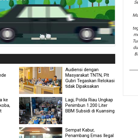
Se
Ma
te
me
Tu
du
B
Audiensi dengan
ede
Masyarakat TNTN, Plt
Gubri Tegaskan Relokasi
tidak Dipaksakan
a ke
Lagi, Polda Riau Ungkap
koba,
Penimbun 1.200 Liter
t
BBM Subsidi di Kuansing
Sempat Kabur,
Penambang Emas Ilegal