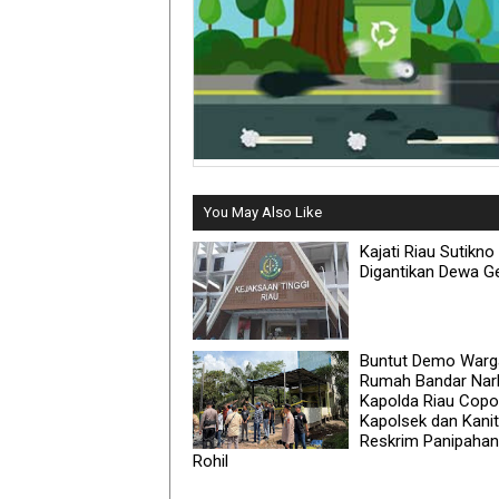
You May Also Like
Kajati Riau Sutikno
Digantikan Dewa G
Buntut Demo Warg
Rumah Bandar Nar
Kapolda Riau Copo
Kapolsek dan Kanit
Reskrim Panipahan
Rohil