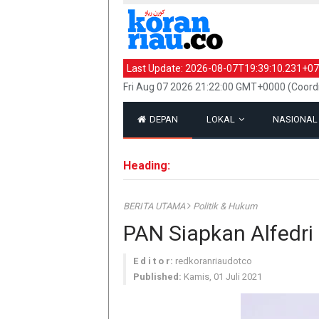
Last Update:
2026-08-07T19:39:10.231+07
Fri Aug 07 2026 21:22:00 GMT+0000 (Coord
DEPAN
LOKAL
NASIONA
Heading:
BERITA UTAMA
Politik & Hukum
PAN Siapkan Alfedri 
E d i t o r:
redkoranriaudotco
Published:
Kamis, 01 Juli 2021