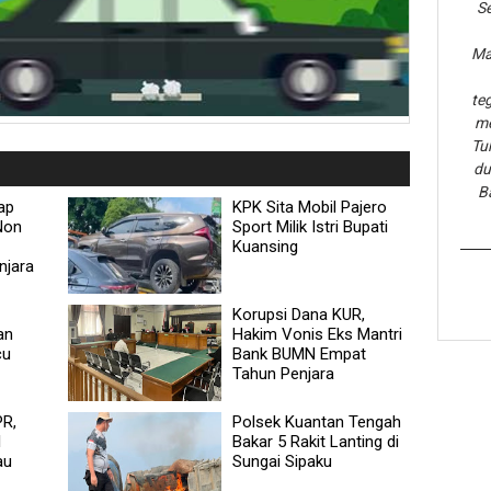
Se
Ma
te
me
Tu
du
B
ap
KPK Sita Mobil Pajero
 Non
Sport Milik Istri Bupati
Kuansing
njara
Korupsi Dana KUR,
an
Hakim Vonis Eks Mantri
cu
Bank BUMN Empat
Tahun Penjara
PR,
Polsek Kuantan Tengah
l
Bakar 5 Rakit Lanting di
au
Sungai Sipaku