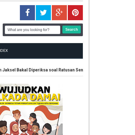
NDEX
ksel Bakal Diperiksa soal Ratusan Senjata
Polisi Amankan En