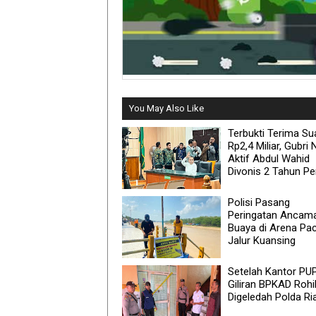
You May Also Like
Terbukti Terima Su
Rp2,4 Miliar, Gubri
Aktif Abdul Wahid
Divonis 2 Tahun Pe
Polisi Pasang
Peringatan Ancam
Buaya di Arena Pa
Jalur Kuansing
Setelah Kantor PU
Giliran BPKAD Rohi
Digeledah Polda Ri