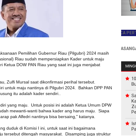
JADILAH PEMBACA PERTAMA H
INFO PEMASANGAN IKLA
aksanaan Pemilihan Gubernur Riau (Pilgubri) 2024 masih
asional) Riau sudah mempersiapkan Kader untuk maju
dri Ketua DOW PAN Riau yang saat ini juga menjabat
MINGG
10
u, Zulfi Mursal saat dikonfirmasi perihal tersebut.
B
i untuk maju nantinya di Pilgubri 2024. Bahkan DPP PAN
sung itu adalah kader sendiri..
Sa
Ka
ndiri yang maju. Untuk posisi ini adalah Ketua Umum DPW
Z
 sudah mewanti-wanti bahwa kader ang harus maju. Siapa
P
ap pak Alfedri nantinya bisa bersaing," katanya.
Is
 duduk di Komisi I ini, untuk saat ini bagaimana
Pa
u tersebut ditengah masyarakat. Disamping juga struktur