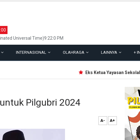
:00
inated Universal Time)9:22:0 PM
L
INTERNASIONAL
OLAHRAGA
LAINNYA
+
I
Eks Ketua Yayasan Sekolah Ja
untuk Pilgubri 2024
A-
A+