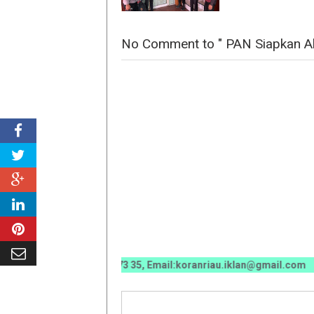
No Comment to " PAN Siapkan Alf
70 0070 / 0811 7673 35, Email:koranriau.iklan@gmail.com