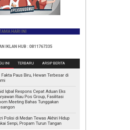
ARI INI
N HUB : 0811767335
U INI
TERBARU
ARSIP BERITA
 Fakta Paus Biru, Hewan Terbesar di
umi
id Iqbal Respons Cepat Aduan Eks
ryawan Riau Pos Group, Fasilitasi
oom Meeting Bahas Tunggakan
esangon
tri Polisi di Medan Tewas Akhiri Hidup
kai Senpi, Propam Turun Tangan