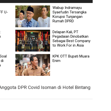
Wabup Indramayu
FF U-
Syaefudin Tersangka
Korupsi Tunjangan
Rumah DPRD
:
Delapan Kali, PT
n
Pegadaian Dinobatkan
Sebagai Best Company
to Work For in Asia
Soal
KPK OTT Bupati Muara
di
Enim
a
Anggota DPR Covid Isoman di Hotel Bintang