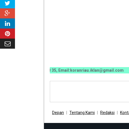
0070 / 0811 7673 35, Email:koranriau.iklan@gmail.com
Depan
Tentang Kami
Redaksi
Kont