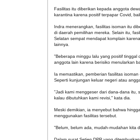
Fasilitas itu diberikan kepada anggota dew
karantina karena positif terpapar Covid, ba
Indra menerangkan, fasilitas isoman itu di
di daerah pemilihan mereka. Selain itu, fasi
Selatan sempat mendapat komplain karena
lainnya.
"Beberapa minggu lalu yang positif tinggal 
anggota lain karena berisiko menularkan ba
Ia memastikan, pemberian fasilitas isoman 
Seperti kunjungan keluar negeri atau angg
"Jadi kami menggeser dari dana-dana itu, s
kalau dibutuhkan kami revisi," kata dia.
Meski demikian, ia menyebut bahwa hingga 
menggunakan fasilitas tersebut.
"Belum, belum ada, mudah-mudahan kita do
Dalam surat Setjen DPR yang ditembuska