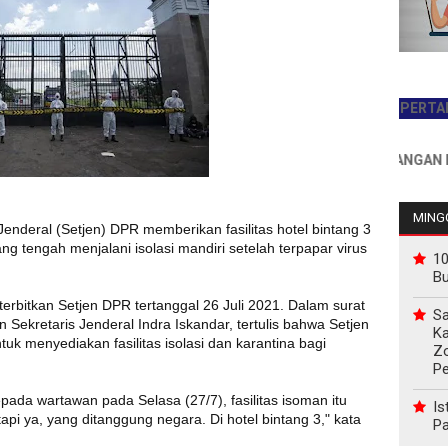
JADILAH PEMBACA PERTAMA HARI 
INFO PEMASANGAN IKLAN HU
MINGG
Jenderal (Setjen) DPR memberikan fasilitas hotel bintang 3
ang tengah menjalani isolasi mandiri setelah terpapar virus
10
B
terbitkan Setjen DPR tertanggal 26 Juli 2021. Dalam surat
Sa
 Sekretaris Jenderal Indra Iskandar, tertulis bahwa Setjen
Ka
uk menyediakan fasilitas isolasi dan karantina bagi
Z
P
ada wartawan pada Selasa (27/7), fasilitas isoman itu
Is
api ya, yang ditanggung negara. Di hotel bintang 3," kata
Pa