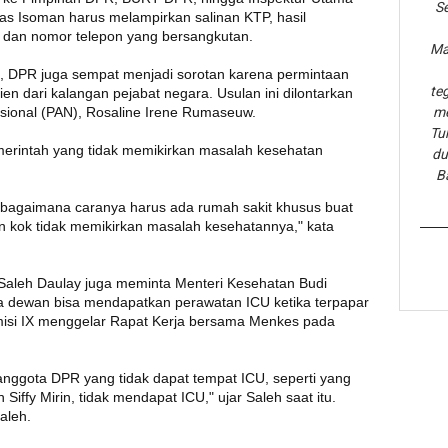
Se
tas Isoman harus melampirkan salinan KTP, hasil
i, dan nomor telepon yang bersangkutan.
Ma
iri, DPR juga sempat menjadi sorotan karena permintaan
te
n dari kalangan pejabat negara. Usulan ini dilontarkan
asional (PAN), Rosaline Irene Rumaseuw.
me
Tu
erintah yang tidak memikirkan masalah kesehatan
du
B
 bagaimana caranya harus ada rumah sakit khusus buat
n kok tidak memikirkan masalah kesehatannya," kata
 Saleh Daulay juga meminta Menteri Kesehatan Budi
 dewan bisa mendapatkan perawatan ICU ketika terpapar
omisi IX menggelar Rapat Kerja bersama Menkes pada
anggota DPR yang tidak dapat tempat ICU, seperti yang
Siffy Mirin, tidak mendapat ICU," ujar Saleh saat itu.
aleh.