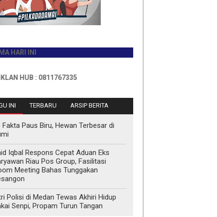
INI
B : 0811767335
U INI
TERBARU
ARSIP BERITA
 Fakta Paus Biru, Hewan Terbesar di
umi
id Iqbal Respons Cepat Aduan Eks
ryawan Riau Pos Group, Fasilitasi
oom Meeting Bahas Tunggakan
esangon
tri Polisi di Medan Tewas Akhiri Hidup
kai Senpi, Propam Turun Tangan