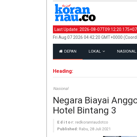
Last Update:
2026-08-07T09:12:20.175+07
Fri Aug 07 2026 04:42:20 GMT+0000 (Coord
DEPAN
LOKAL
NASIONA
Heading:
Nasional
Negara Biayai Anggo
Hotel Bintang 3
E d i t o r:
redkoranriaudotco
Published:
Rabu, 28 Juli 2021