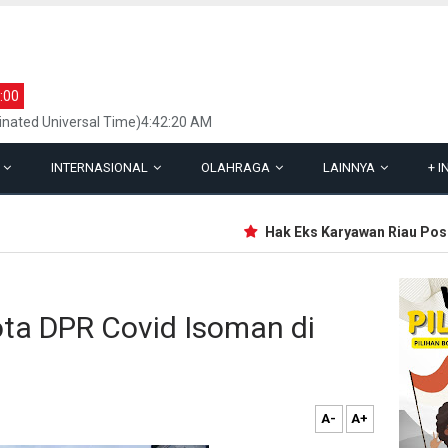
:00
inated Universal Time)4:42:20 AM
L
INTERNASIONAL
OLAHRAGA
LAINNYA
+
I
Hak Eks Karyawan Riau Pos Gro
ta DPR Covid Isoman di
A-
A+