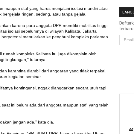
an maupun staf yang harus menjalani isolasi mandiri atau
LANGG
ik bergejala ringan, sedang, atau tanpa gejala.
Daftar
berikan karena para anggota DPR memiliki mobilitas tinggi
terbaru
litas isolasi sebelumnya di wilayah Kalibata, Jakarta
 berpotensi menularkan ke penghuni kompleks parlemen
di rumah kompleks Kalibata itu juga dikomplain oleh
gi lingkungan," tuturnya.
dan karantina diambil dari anggaran yang tidak terpakai.
aran kegiatan seminar.
ifatnya kontingensi, nggak dianggarkan secara utuh tapi
saat ini belum ada dari anggota maupun staf, yang telah
akan jangan ada," kata dia.
n ke Pimpinan DPR, BURT DPR, hingga Inspektur Utama