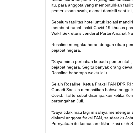
itu, para anggota yang membutuhkan fasili
pemeriksaan swab, alamat domisili saat in
Sebelum fasilitas hotel untuk isolasi mand
membuat rumah sakit Covid-19 khusus pasie
Wakil Sekretaris Jenderal Partai Amanat N
Rosaline mengaku heran dengan sikap pem
pejabat negara.
"Saya minta perhatian kepada pemerintah,
pejabat negara. Segitu banyak orang dewa
Rosaline beberapa waktu lalu.
Selain Rosaline, Ketua Fraksi PAN DPR RI
Gunadi Sadikin memastikan bahwa anggota
Covid. Hal tersebut disampaikan ketika K
pertengahan Juli.
"Saya tidak mau lagi misalnya mendengar 
dialami anggota fraksi PAN, saudaraku John 
Pernyataan itu kemudian diklarifikasi oleh S