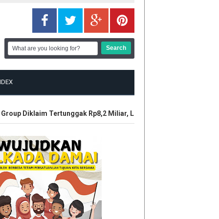
NDEX
up Diklaim Tertunggak Rp8,2 Miliar, LBH Tuah Negeri Layangkan 