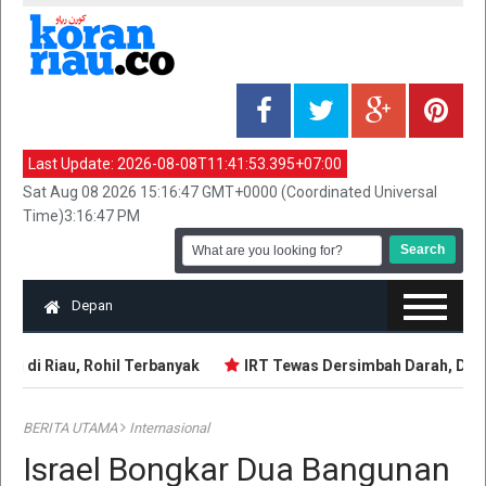
Last Update:
2026-08-08T11:41:53.395+07:00
Sat Aug 08 2026 15:16:47 GMT+0000 (Coordinated Universal
Time)3:16:47 PM
Depan
i di Riau, Rohil Terbanyak
IRT Tewas Dersimbah Darah, Diteb
BERITA UTAMA
Internasional
Israel Bongkar Dua Bangunan