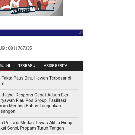
JADILAH PEMBACA PERTAMA HARI
11767335
U INI
TERBARU
ARSIP BERITA
 Fakta Paus Biru, Hewan Terbesar di
umi
id Iqbal Respons Cepat Aduan Eks
ryawan Riau Pos Group, Fasilitasi
oom Meeting Bahas Tunggakan
esangon
tri Polisi di Medan Tewas Akhiri Hidup
kai Senpi, Propam Turun Tangan