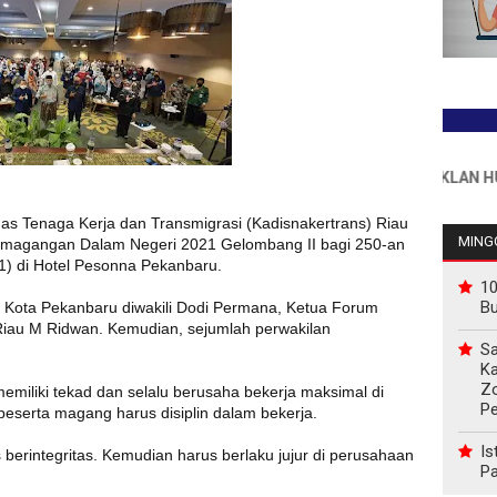
INFO PEMASANGAN IKLAN HUB : 08
nas Tenaga Kerja dan Transmigrasi (Kadisnakertrans) Riau
MINGG
emagangan Dalam Negeri 2021 Gelombang II bagi 250-an
21) di Hotel Pesonna Pekanbaru.
10
B
S Kota Pekanbaru diwakili Dodi Permana, Ketua Forum
iau M Ridwan. Kemudian, sejumlah perwakilan
Sa
Ka
Z
miliki tekad dan selalu berusaha bekerja maksimal di
P
serta magang harus disiplin dalam bekerja.
Is
 berintegritas. Kemudian harus berlaku jujur di perusahaan
Pa