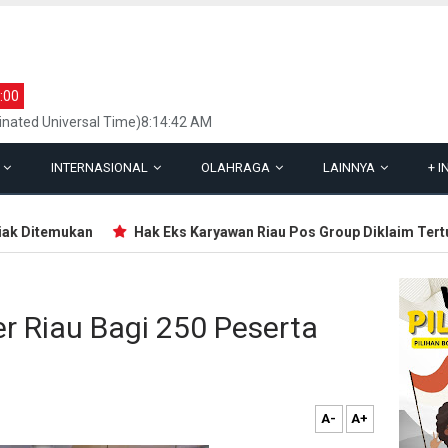
:00
inated Universal Time)8:14:42 AM
L
INTERNASIONAL
OLAHRAGA
LAINNYA
+
I
 Ditemukan
Hak Eks Karyawan Riau Pos Group Diklaim Tertun
er Riau Bagi 250 Peserta
A-
A+