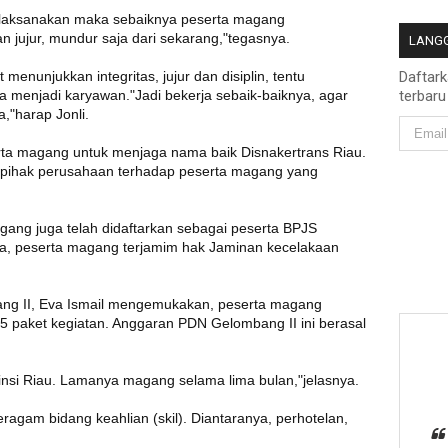
k dilaksanakan maka sebaiknya peserta magang
n jujur, mundur saja dari sekarang,"tegasnya.
LANGG
menunjukkan integritas, jujur dan disiplin, tentu
Daftar
a menjadi karyawan."Jadi bekerja sebaik-baiknya, agar
terbaru
a,"harap Jonli.
erta magang untuk menjaga nama baik Disnakertrans Riau.
i pihak perusahaan terhadap peserta magang yang
.
ang juga telah didaftarkan sebagai peserta BPJS
a, peserta magang terjamim hak Jaminan kecelakaan
ang II, Eva Ismail mengemukakan, peserta magang
25 paket kegiatan. Anggaran PDN Gelombang II ini berasal
insi Riau. Lamanya magang selama lima bulan,"jelasnya.
ragam bidang keahlian (skil). Diantaranya, perhotelan,