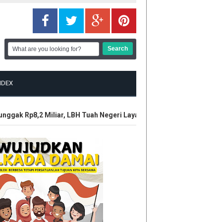
NDEX
ggak Rp8,2 Miliar, LBH Tuah Negeri Layangkan Somasi ke Manajeme