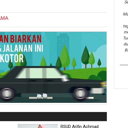
Se
Ma
AMA
te
me
Tu
du
B
RSUD Arifin Achmad