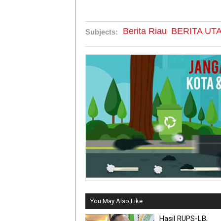
Berita Riau
BERITA UT
Subjects:
You May Also Like
Hasil RUPS-LB,