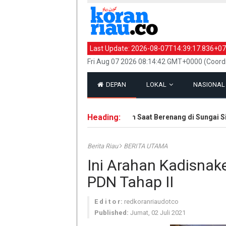
Last Update:
2026-08-07T14:39:17.836+07
Fri Aug 07 2026 08:14:42 GMT+0000 (Coord
DEPAN
LOKAL
NASIONA
Heading:
Jasad Remaja Tenggelam Saat Berenang di Sungai Siak
Berita Riau
BERITA UTAMA
Ini Arahan Kadisnak
PDN Tahap II
E d i t o r:
redkoranriaudotco
Published:
Jumat, 02 Juli 2021