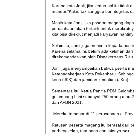
Karena kata Jonli, jika kedua hal itu tida
mundur."Kalau tak sanggup berintegritas da
Masih kata Jonli, jika paserta magang dapat 
perusahaan akan tertarik untuk merekrutny
kita bisa direkrut menjadi karyawan nantiny
Selain itu, Jonli juga meminta kepada pes
Karena selama ini, belum ada keluhan dar
direkomendasikan oleh Disnakertrans Riau
Jonli juga menyampaikan bahwa pserta mag
Ketenagakerjaan Kota Pekanbaru. Sehingg
kerja (JKK) dan jaminan kematian (JKm).
Sementara itu, Ketua Panitia PDM Gelomb
gelombang II ini sebanyal 250 orang atau 
dari APBN 2021.
"Mereka tersebar di 21 perusahaan di Prov
Ratusan peserta magang itu berasal dari be
perbengkelan, tata boga dan lainnya
.nor