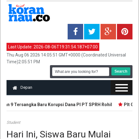
Last Update:
2026-08-06T19:31:54.187+07:00
Thu Aug 06 2026 14:05:51 GMT+0000 (Coordinated Universal
Time)2:05:51 PM
Depan
pkan 9 Tersangka Baru Korupsi Dana PI PT SPRH Rohil
Plt Gubr
Student
Hari Ini, Siswa Baru Mulai