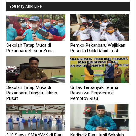
You May Also Like
Sekolah Tatap Muka di
Pemko Pekanbaru Wajibkan
Pekanbaru Sesuai Zona
Peserta Didik Rapid Test
Sekolah Tatap Muka di
Unilak Terbanyak Terima
Pekanbaru Tunggu Juknis
Beasiswa Berprestasi
Pusat
Pemprov Riau
310 Siswa SMA/SMK di Riau
Kadisdik Riau Janji Sekolah