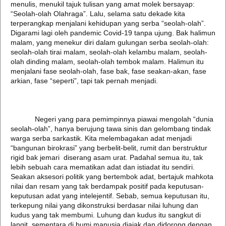
menulis, menukil tajuk tulisan yang amat molek bersayap:
“Seolah-olah Olahraga”. Lalu, selama satu dekade kita
terperangkap menjalani kehidupan yang serba “seolah-olah”.
Digarami lagi oleh pandemic Covid-19 tanpa ujung. Bak halimun
malam, yang menekur diri dalam gulungan serba seolah-olah:
seolah-olah tirai malam, seolah-olah kelambu malam, seolah-
olah dinding malam, seolah-olah tembok malam. Halimun itu
menjalani fase seolah-olah, fase bak, fase seakan-akan, fase
arkian, fase “seperti”, tapi tak pernah menjadi.
Negeri yang para pemimpinnya piawai mengolah “dunia
seolah-olah”, hanya berujung tawa sinis dan gelombang tindak
warga serba sarkastik. Kita melembagakan adat menjadi
“bangunan birokrasi” yang berbelit-belit, rumit dan berstruktur
rigid bak jemari diserang asam urat. Padahal semua itu, tak
lebih sebuah cara mematikan adat dan istiadat itu sendiri.
Seakan aksesori politik yang bertembok adat, bertajuk mahkota
nilai dan resam yang tak berdampak positif pada keputusan-
keputusan adat yang intelejentif. Sebab, semua keputusan itu,
terkepung nilai yang dikonstruksi berdasar nilai luhung dan
kudus yang tak membumi. Luhung dan kudus itu sangkut di
langit, sementara di bumi manusia diajak dan didorong dengan