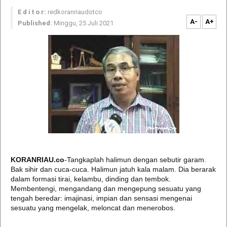
E d i t o r:
redkoranriaudotco
A-
A+
Published:
Minggu, 25 Juli 2021
KORANRIAU.co
-Tangkaplah halimun dengan sebutir garam.
Bak sihir dan cuca-cuca. Halimun jatuh kala malam. Dia berarak
dalam formasi tirai, kelambu, dinding dan tembok.
Membentengi, mengandang dan mengepung sesuatu yang
tengah beredar: imajinasi, impian dan sensasi mengenai
sesuatu yang mengelak, meloncat dan menerobos.