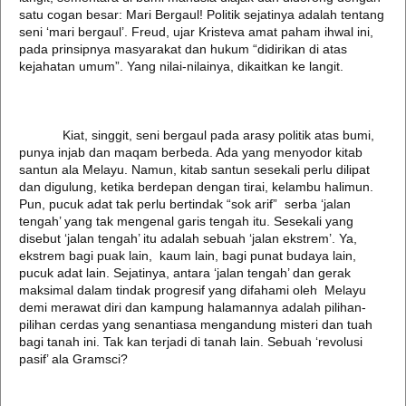
satu cogan besar: Mari Bergaul! Politik sejatinya adalah tentang
seni ‘mari bergaul’. Freud, ujar Kristeva amat paham ihwal ini,
pada prinsipnya masyarakat dan hukum “didirikan di atas
kejahatan umum”. Yang nilai-nilainya, dikaitkan ke langit.
Kiat, singgit, seni bergaul pada arasy politik atas bumi,
punya injab dan maqam berbeda. Ada yang menyodor kitab
santun ala Melayu. Namun, kitab santun sesekali perlu dilipat
dan digulung, ketika berdepan dengan tirai, kelambu halimun.
Pun, pucuk adat tak perlu bertindak “sok arif” serba ‘jalan
tengah’ yang tak mengenal garis tengah itu. Sesekali yang
disebut ‘jalan tengah’ itu adalah sebuah ‘jalan ekstrem’. Ya,
ekstrem bagi puak lain, kaum lain, bagi punat budaya lain,
pucuk adat lain. Sejatinya, antara ‘jalan tengah’ dan gerak
maksimal dalam tindak progresif yang difahami oleh Melayu
demi merawat diri dan kampung halamannya adalah pilihan-
pilihan cerdas yang senantiasa mengandung misteri dan tuah
bagi tanah ini. Tak kan terjadi di tanah lain. Sebuah ‘revolusi
pasif’ ala Gramsci?