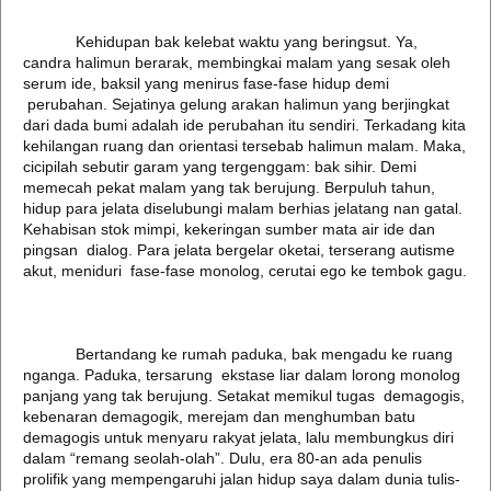
Kehidupan bak kelebat waktu yang beringsut. Ya,
candra halimun berarak, membingkai malam yang sesak oleh
serum ide, baksil yang menirus fase-fase hidup demi
perubahan. Sejatinya gelung arakan halimun yang berjingkat
dari dada bumi adalah ide perubahan itu sendiri. Terkadang kita
kehilangan ruang dan orientasi tersebab halimun malam. Maka,
cicipilah sebutir garam yang tergenggam: bak sihir. Demi
memecah pekat malam yang tak berujung. Berpuluh tahun,
hidup para jelata diselubungi malam berhias jelatang nan gatal.
Kehabisan stok mimpi, kekeringan sumber mata air ide dan
pingsan dialog. Para jelata bergelar oketai, terserang autisme
akut, meniduri fase-fase monolog, cerutai ego ke tembok gagu.
Bertandang ke rumah paduka, bak mengadu ke ruang
nganga. Paduka, tersarung ekstase liar dalam lorong monolog
panjang yang tak berujung. Setakat memikul tugas demagogis,
kebenaran demagogik, merejam dan menghumban batu
demagogis untuk menyaru rakyat jelata, lalu membungkus diri
dalam “remang seolah-olah”. Dulu, era 80-an ada penulis
prolifik yang mempengaruhi jalan hidup saya dalam dunia tulis-