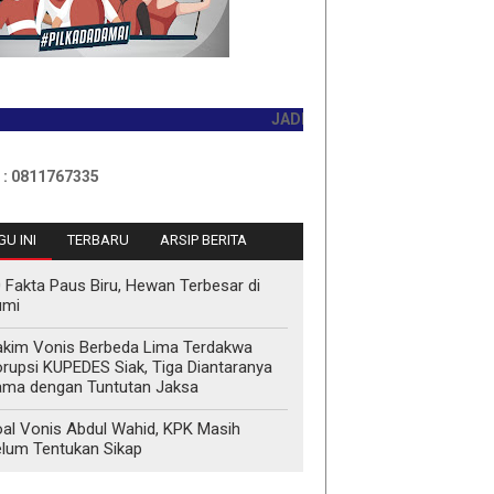
JADILAH PEMBACA PERTAMA HARI I
1767335
U INI
TERBARU
ARSIP BERITA
 Fakta Paus Biru, Hewan Terbesar di
umi
kim Vonis Berbeda Lima Terdakwa
rupsi KUPEDES Siak, Tiga Diantaranya
ma dengan Tuntutan Jaksa
al Vonis Abdul Wahid, KPK Masih
lum Tentukan Sikap