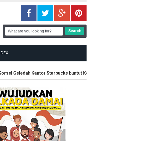
NDEX
sel Geledah Kantor Starbucks buntut Kontroversi Iklan
Hasil U