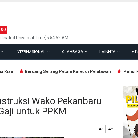
:00
dinated Universal Time)6:54:52 AM
L
INTERNASIONAL
OLAHRAGA
LAINNYA
+
I
Riau
Beruang Serang Petani Karet di Pelalawan
Polisi Kor
nstruksi Wako Pekanbaru
Gaji untuk PPKM
A-
A+