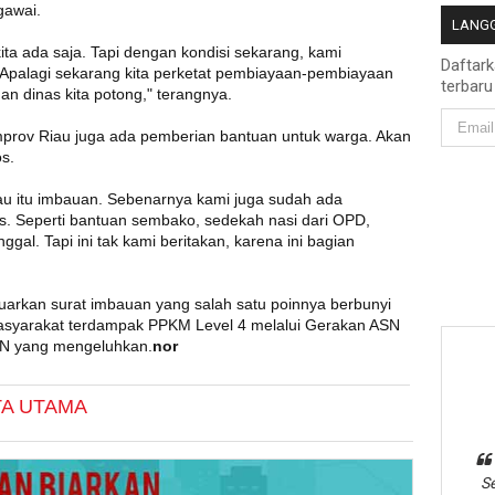
gawai.
LANGG
ita ada saja. Tapi dengan kondisi sekarang, kami
Daftar
. Apalagi sekarang kita perketat pembiayaan-pembiayaan
terbaru
lanan dinas kita potong," terangnya.
mprov Riau juga ada pemberian bantuan untuk warga. Akan
os.
au itu imbauan. Sebenarnya kami juga sudah ada
. Seperti bantuan sembako, sedekah nasi dari OPD,
l. Tapi ini tak kami beritakan, karena ini bagian
uarkan surat imbauan yang salah satu poinnya berbunyi
syarakat terdampak PPKM Level 4 melalui Gerakan ASN
ASN yang mengeluhkan.
nor
TA UTAMA
Se