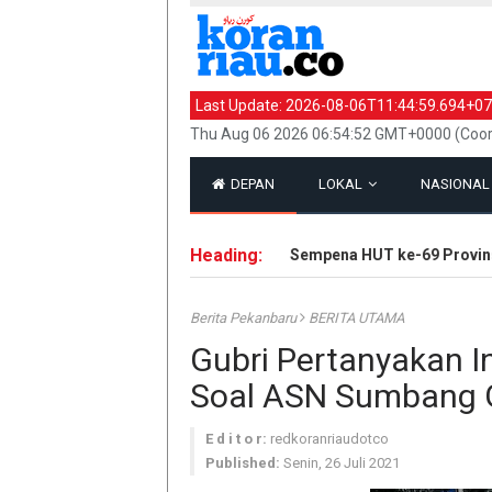
Last Update:
2026-08-06T11:44:59.694+07
Thu Aug 06 2026 06:54:52 GMT+0000 (Coor
DEPAN
LOKAL
NASIONA
Heading:
Tanam 2.500 Bibit Pohon Sempena HUT ke-69 Provinsi 
Berita Pekanbaru
BERITA UTAMA
Gubri Pertanyakan I
Soal ASN Sumbang 
E d i t o r:
redkoranriaudotco
Published:
Senin, 26 Juli 2021