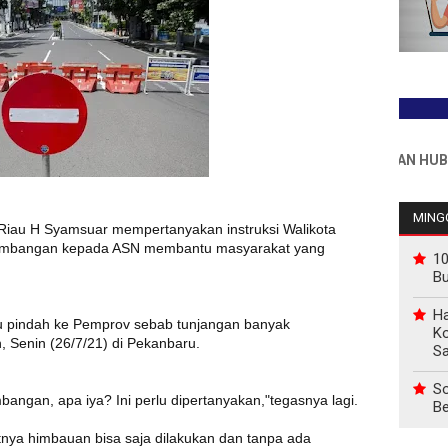
INFO PEMASANGAN IKLAN HUB : 081
MINGG
Riau H Syamsuar mempertanyakan instruksi Walikota
 sumbangan kepada ASN membantu masyarakat yang
10
B
Ha
u pindah ke Pemprov sebab tunjangan banyak
Ko
 Senin (26/7/21) di Pekanbaru.
Sa
So
angan, apa iya? Ini perlu dipertanyakan,"tegasnya lagi.
Be
atnya himbauan bisa saja dilakukan dan tanpa ada