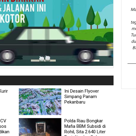
Ma
te
me
Tu
du
B
urir
Ini Desain Flyover
Simpang Panam
Pekanbaru
, CV
Polda Riau Bongkar
sos
Mafia BBM Subsidi di
dikan
Rohil, Sita 2.640 Liter