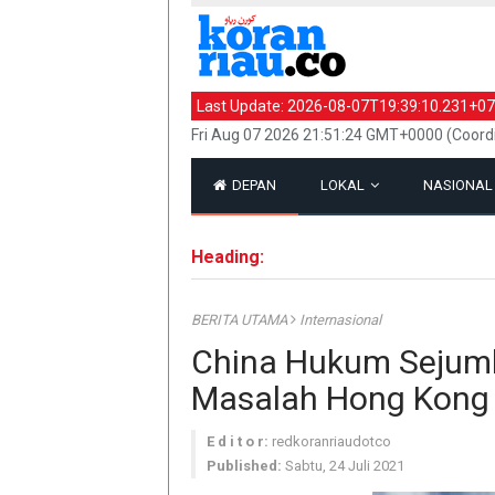
Last Update:
2026-08-07T19:39:10.231+07
Fri Aug 07 2026 21:51:24 GMT+0000 (Coord
DEPAN
LOKAL
NASIONA
Heading:
BERITA UTAMA
Internasional
China Hukum Sejuml
Masalah Hong Kong
E d i t o r:
redkoranriaudotco
Published:
Sabtu, 24 Juli 2021