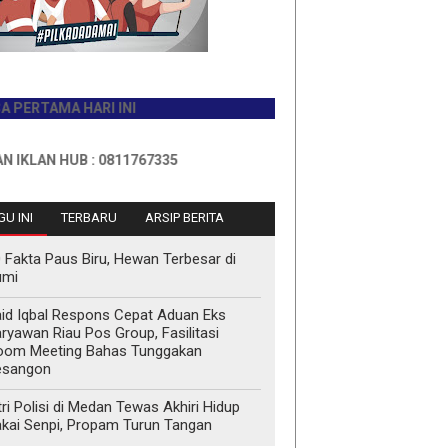
AMA HARI INI
N HUB : 0811767335
U INI
TERBARU
ARSIP BERITA
 Fakta Paus Biru, Hewan Terbesar di
umi
id Iqbal Respons Cepat Aduan Eks
ryawan Riau Pos Group, Fasilitasi
oom Meeting Bahas Tunggakan
esangon
tri Polisi di Medan Tewas Akhiri Hidup
kai Senpi, Propam Turun Tangan