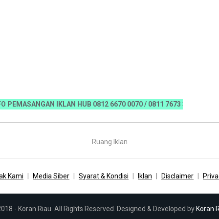
ASANGAN IKLAN HUB 0812 6670 0070 / 0811 7673 35, Email:koranri
Ruang Iklan
ak Kami
Media Siber
Syarat & Kondisi
Iklan
Disclaimer
Priva
018 - Koran Riau. All Rights Reserved. Designed & Developed by
Koran 