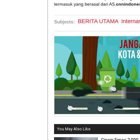
termasuk yang berasal dari AS.
cnnindones
BERITA UTAMA
Interna
Subjects:
You May Also Like
Cincin Emas 2.000