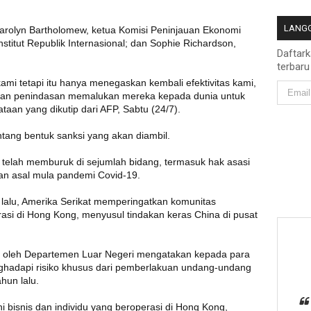
LANGG
Carolyn Bartholomew, ketua Komisi Peninjauan Ekonomi
titut Republik Internasional; dan Sophie Richardson,
Daftar
terbaru
ami tetapi itu hanya menegaskan kembali efektivitas kami,
an penindasan memalukan mereka kepada dunia untuk
aan yang dikutip dari AFP, Sabtu (24/7).
tang bentuk sanksi yang akan diambil.
 telah memburuk di sejumlah bidang, termasuk hak asasi
an asal mula pandemi Covid-19.
 lalu, Amerika Serikat memperingatkan komunitas
perasi di Hong Kong, menyusul tindakan keras China di pusat
n oleh Departemen Luar Negeri mengatakan kepada para
hadapi risiko khusus dari pemberlakuan undang-undang
hun lalu.
i bisnis dan individu yang beroperasi di Hong Kong,