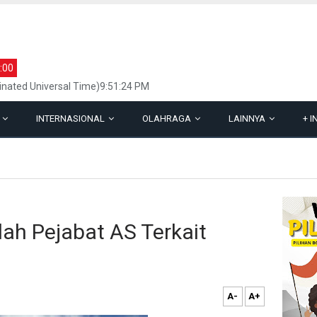
:00
inated Universal Time)9:51:24 PM
L
INTERNASIONAL
OLAHRAGA
LAINNYA
+
I
ah Pejabat AS Terkait
A-
A+