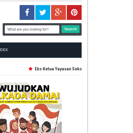
NDEX
Eks Ketua Yayasan Sekolah Jaksel Bakal Diperiksa so