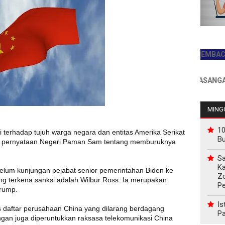
JADILAH PEMBACA PERT
INFO PEMASANGAN IKLA
MINGG
10
 terhadap tujuh warga negara dan entitas Amerika Serikat
B
as pernyataan Negeri Paman Sam tentang memburuknya
Sa
Ka
belum kunjungan pejabat senior pemerintahan Biden ke
Z
ang terkena sanksi adalah Wilbur Ross. Ia merupakan
P
rump.
Is
daftar perusahaan China yang dilarang berdagang
Pa
ngan juga diperuntukkan raksasa telekomunikasi China