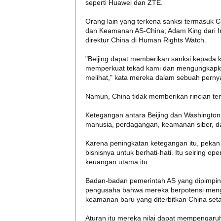
seperti Huawei dan ZTE.
Orang lain yang terkena sanksi termasuk 
dan Keamanan AS-China; Adam King dari Ins
direktur China di Human Rights Watch.
"Beijing dapat memberikan sanksi kepada k
memperkuat tekad kami dan mengungkapk
melihat," kata mereka dalam sebuah pernyat
Namun, China tidak memberikan rincian ten
Ketegangan antara Beijing dan Washington
manusia, perdagangan, keamanan siber, d
Karena peningkatan ketegangan itu, pekan
bisnisnya untuk berhati-hati. Itu seiring o
keuangan utama itu.
Badan-badan pemerintah AS yang dipimpi
pengusaha bahwa mereka berpotensi meng
keamanan baru yang diterbitkan China seta
Aturan itu mereka nilai dapat mempengaruh