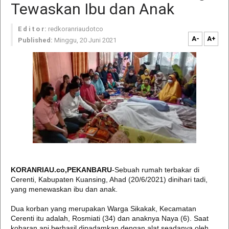
Tewaskan Ibu dan Anak
E d i t o r:
redkoranriaudotco
A-
A+
Published:
Minggu, 20 Juni 2021
KORANRIAU.co,PEKANBARU
-Sebuah rumah terbakar di
Cerenti, Kabupaten Kuansing, Ahad (20/6/2021) dinihari tadi,
yang menewaskan ibu dan anak.
Dua korban yang merupakan Warga Sikakak, Kecamatan
Cerenti itu adalah, Rosmiati (34) dan anaknya Naya (6). Saat
kobaran api berhasil dipadamkan dengan alat seadanya oleh