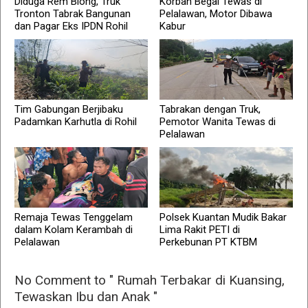
Diduga Rem Blong, Truk
Korban Begal Tewas di
Tronton Tabrak Bangunan
Pelalawan, Motor Dibawa
dan Pagar Eks IPDN Rohil
Kabur
Tim Gabungan Berjibaku
Tabrakan dengan Truk,
Padamkan Karhutla di Rohil
Pemotor Wanita Tewas di
Pelalawan
Remaja Tewas Tenggelam
Polsek Kuantan Mudik Bakar
dalam Kolam Kerambah di
Lima Rakit PETI di
Pelalawan
Perkebunan PT KTBM
No Comment to " Rumah Terbakar di Kuansing,
Tewaskan Ibu dan Anak "