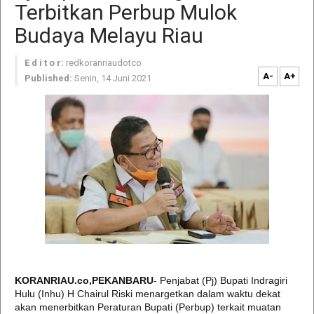
Terbitkan Perbup Mulok
Budaya Melayu Riau
E d i t o r:
redkoranriaudotco
A-
A+
Published:
Senin, 14 Juni 2021
KORANRIAU.co,PEKANBARU
- Penjabat (Pj) Bupati Indragiri
Hulu (Inhu) H Chairul Riski menargetkan dalam waktu dekat
akan menerbitkan Peraturan Bupati (Perbup) terkait muatan