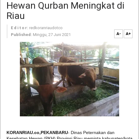
Hewan Qurban Meningkat di
Riau
E d i t o r:
redkoranriaudotco
A-
A+
Published:
Minggu, 27 Juni 2021
KORANRIAU.co,PEKANBARU
- Dinas Peternakan dan
Kesehatan Hewan (PKH) Provinsi Riau meminta kabupaten/kota