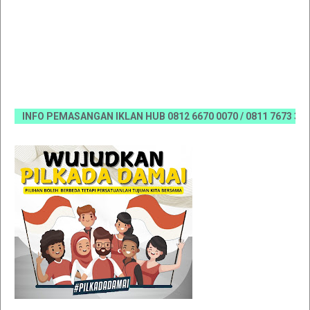
INFO PEMASANGAN IKLAN HUB 0812 6670 0070 / 0811 7673 35, Ema