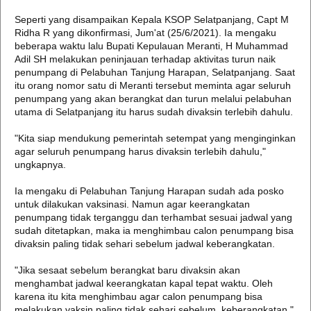
Seperti yang disampaikan Kepala KSOP Selatpanjang, Capt M
Ridha R yang dikonfirmasi, Jum'at (25/6/2021). Ia mengaku
beberapa waktu lalu Bupati Kepulauan Meranti, H Muhammad
Adil SH melakukan peninjauan terhadap aktivitas turun naik
penumpang di Pelabuhan Tanjung Harapan, Selatpanjang. Saat
itu orang nomor satu di Meranti tersebut meminta agar seluruh
penumpang yang akan berangkat dan turun melalui pelabuhan
utama di Selatpanjang itu harus sudah divaksin terlebih dahulu.
"Kita siap mendukung pemerintah setempat yang menginginkan
agar seluruh penumpang harus divaksin terlebih dahulu,"
ungkapnya.
Ia mengaku di Pelabuhan Tanjung Harapan sudah ada posko
untuk dilakukan vaksinasi. Namun agar keerangkatan
penumpang tidak terganggu dan terhambat sesuai jadwal yang
sudah ditetapkan, maka ia menghimbau calon penumpang bisa
divaksin paling tidak sehari sebelum jadwal keberangkatan.
"Jika sesaat sebelum berangkat baru divaksin akan
menghambat jadwal keerangkatan kapal tepat waktu. Oleh
karena itu kita menghimbau agar calon penumpang bisa
melakukan vaksin paling tidak sehari sebelum keberangkatan,"