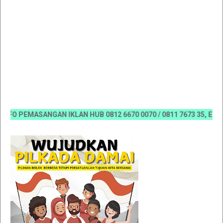
 PEMASANGAN IKLAN HUB 0812 6670 0070 / 0811 7673 35, Email:ko