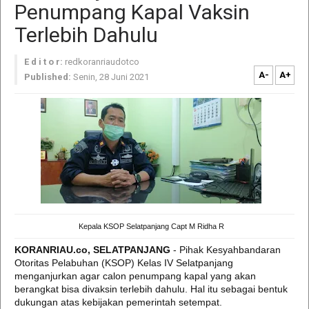
Penumpang Kapal Vaksin
Terlebih Dahulu
E d i t o r:
redkoranriaudotco
A-
A+
Published:
Senin, 28 Juni 2021
Kepala KSOP Selatpanjang Capt M Ridha R
KORANRIAU.co, SELATPANJANG
- Pihak Kesyahbandaran
Otoritas Pelabuhan (KSOP) Kelas IV Selatpanjang
menganjurkan agar calon penumpang kapal yang akan
berangkat bisa divaksin terlebih dahulu. Hal itu sebagai bentuk
dukungan atas kebijakan pemerintah setempat.