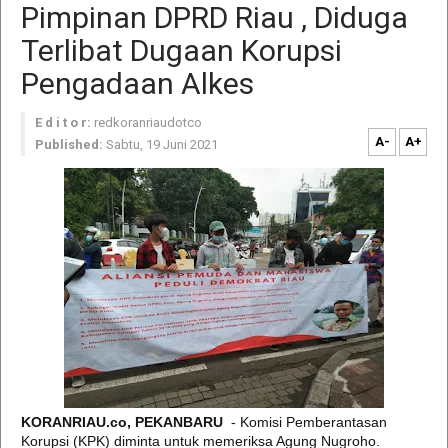
Pimpinan DPRD Riau , Diduga
Terlibat Dugaan Korupsi
Pengadaan Alkes
E d i t o r:
redkoranriaudotco
A-
A+
Published:
Sabtu, 19 Juni 2021
KORANRIAU.co, PEKANBARU
- Komisi Pemberantasan
Korupsi (KPK) diminta untuk memeriksa Agung Nugroho.