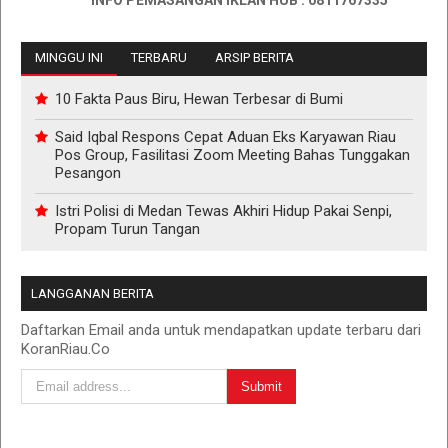
INFO PEMASANGAN IKLAN HUB : 0811767335
MINGGU INI
TERBARU
ARSIP BERITA
10 Fakta Paus Biru, Hewan Terbesar di Bumi
Said Iqbal Respons Cepat Aduan Eks Karyawan Riau
Pos Group, Fasilitasi Zoom Meeting Bahas Tunggakan
Pesangon
Istri Polisi di Medan Tewas Akhiri Hidup Pakai Senpi,
Propam Turun Tangan
LANGGANAN BERITA
Daftarkan Email anda untuk mendapatkan update terbaru dari
KoranRiau.Co