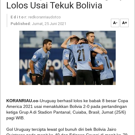
Lolos Usai Tekuk Bolivia
E d i t o r:
redkoranriaudotco
A-
A+
Published:
Jumat, 25 Juni 2021
KORANRIAU.co
-Uruguay berhasil lolos ke babak 8 besar Copa
America 2021 usai menaklukkan Bolivia 2-0 pada pertandingan
ketiga Grup A di Stadion Pantanal, Cuiaba, Brasil, Jumat (25/6)
pagi WIB.
Gol Uruguay tercipta lewat gol bunuh diri bek Bolivia Jairo