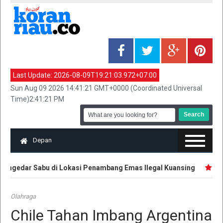
Last Update:
2026-08-09T19:21:03.972+07:00
Sun Aug 09 2026 14:41:21 GMT+0000 (Coordinated Universal
Time)2:41:21 PM
Depan
engedar Sabu di Lokasi Penambang Emas Ilegal Kuansing
Pemu
Olahraga
Chile Tahan Imbang Argentina