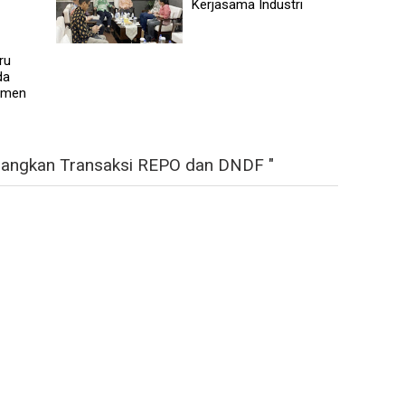
Kerjasama Industri
ru
da
tmen
angkan Transaksi REPO dan DNDF "