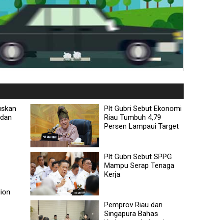
uskan
Plt Gubri Sebut Ekonomi
adan
Riau Tumbuh 4,79
Persen Lampaui Target
Plt Gubri Sebut SPPG
Mampu Serap Tenaga
Kerja
lion
Pemprov Riau dan
Singapura Bahas