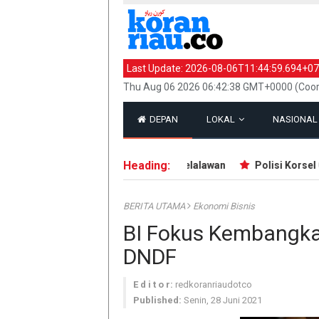
Last Update:
2026-08-06T11:44:59.694+07
Thu Aug 06 2026 06:42:38 GMT+0000 (Coor
DEPAN
LOKAL
NASIONA
Heading:
Beruang Serang Petani Karet di Pelalawan
Polisi Korsel Gel
BERITA UTAMA
Ekonomi Bisnis
BI Fokus Kembangka
DNDF
E d i t o r:
redkoranriaudotco
Published:
Senin, 28 Juni 2021