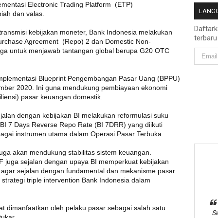
mentasi Electronic Trading Platform (ETP)
LANGG
iah dan valas.
Daftar
transmisi kebijakan moneter, Bank Indonesia melakukan
terbaru
rchase Agreement (Repo) 2 dan Domestic Non-
 juga untuk menjawab tantangan global berupa G20 OTC
 implementasi Blueprint Pengembangan Pasar Uang (BPPU)
ember 2020. Ini guna mendukung pembiayaan ekonomi
liensi) pasar keuangan domestik.
alan dengan kebijakan BI melakukan reformulasi suku
BI 7 Days Reverse Repo Rate (BI 7DRR) yang diikuti
gai instrumen utama dalam Operasi Pasar Terbuka.
juga akan mendukung stabilitas sistem keuangan.
 juga sejalan dengan upaya BI memperkuat kebijakan
iah agar sejalan dengan fundamental dan mekanisme pasar.
trategi triple intervention Bank Indonesia dalam
 dimanfaatkan oleh pelaku pasar sebagai salah satu
Se
tukar.