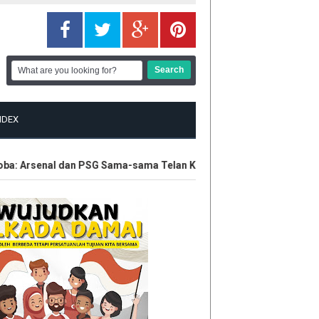
NDEX
: Arsenal dan PSG Sama-sama Telan Kekalahan
Pekanbaru Tua