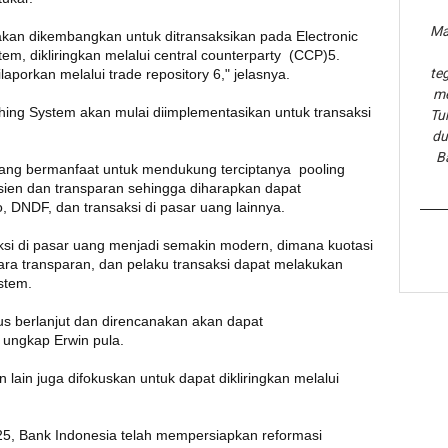
Ma
an dikembangkan untuk ditransaksikan pada Electronic
m, dikliringkan melalui central counterparty (CCP)5.
te
aporkan melalui trade repository 6," jelasnya.
me
hing System akan mulai diimplementasikan untuk transaksi
Tu
du
B
yang bermanfaat untuk mendukung terciptanya pooling
sien dan transparan sehingga diharapkan dapat
DNDF, dan transaksi di pasar uang lainnya.
si di pasar uang menjadi semakin modern, dimana kuotasi
ara transparan, dan pelaku transaksi dapat melakukan
stem.
us berlanjut dan direncanakan akan dapat
 ungkap Erwin pula.
ain juga difokuskan untuk dapat dikliringkan melalui
, Bank Indonesia telah mempersiapkan reformasi