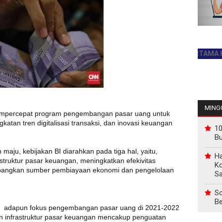
JADILAH PEMBACA PERTAMA HARI INI
INFO P
MINGG
mempercepat program pengembangan pasar uang untuk
katan tren digitalisasi transaksi, dan inovasi keuangan
10
B
ju, kebijakan BI diarahkan pada tiga hal, yaitu,
Ha
struktur pasar keuangan, meningkatkan efekivitas
Ko
mbangkan sumber pembiayaan ekonomi dan pengelolaan
Sa
So
Be
n, adapun fokus pengembangan pasar uang di 2021-2022
an infrastruktur pasar keuangan mencakup penguatan