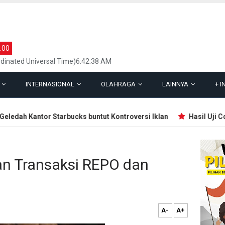
:00
dinated Universal Time)6:42:38 AM
L
INTERNASIONAL
OLAHRAGA
LAINNYA
+
I
edah Kantor Starbucks buntut Kontroversi Iklan
Hasil Uji Coba
n Transaksi REPO dan
A-
A+