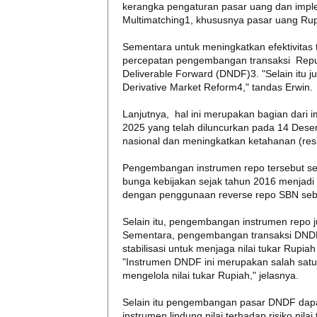
kerangka pengaturan pasar uang dan imple
Multimatching1, khususnya pasar uang Rup
Sementara untuk meningkatkan efektivitas 
percepatan pengembangan transaksi Repu
Deliverable Forward (DNDF)3. "Selain itu
Derivative Market Reform4," tandas Erwin.
Lanjutnya, hal ini merupakan bagian dari
2025 yang telah diluncurkan pada 14 Des
nasional dan meningkatkan ketahanan (resi
Pengembangan instrumen repo tersebut sej
bunga kebijakan sejak tahun 2016 menjadi 
dengan penggunaan reverse repo SBN seba
Selain itu, pengembangan instrumen repo 
Sementara, pengembangan transaksi DNDF
stabilisasi untuk menjaga nilai tukar Rup
"Instrumen DNDF ini merupakan salah satu s
mengelola nilai tukar Rupiah," jelasnya.
Selain itu pengembangan pasar DNDF dapat
instrumen lindung nilai terhadap risiko nilai 