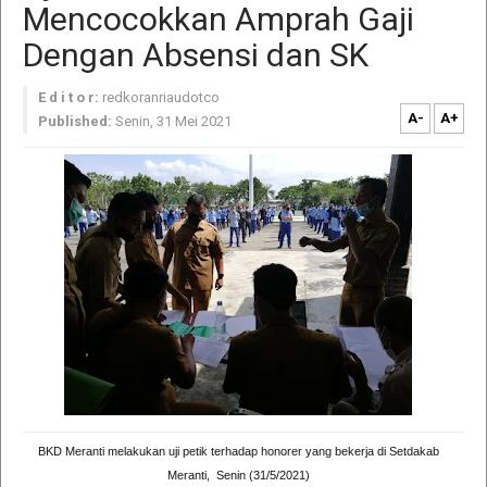
Mencocokkan Amprah Gaji
Dengan Absensi dan SK
E d i t o r:
redkoranriaudotco
A-
A+
Published:
Senin, 31 Mei 2021
BKD Meranti melakukan uji petik terhadap honorer yang bekerja di Setdakab
Meranti, Senin (31/5/2021)