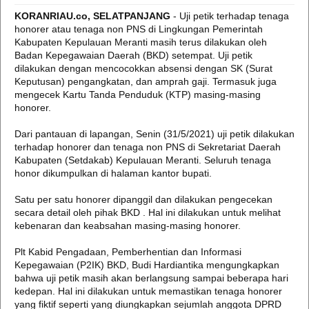
KORANRIAU.co, SELATPANJANG
- Uji petik terhadap tenaga
honorer atau tenaga non PNS di Lingkungan Pemerintah
Kabupaten Kepulauan Meranti masih terus dilakukan oleh
Badan Kepegawaian Daerah (BKD) setempat. Uji petik
dilakukan dengan mencocokkan absensi dengan SK (Surat
Keputusan) pengangkatan, dan amprah gaji. Termasuk juga
mengecek Kartu Tanda Penduduk (KTP) masing-masing
honorer.
Dari pantauan di lapangan, Senin (31/5/2021) uji petik dilakukan
terhadap honorer dan tenaga non PNS di Sekretariat Daerah
Kabupaten (Setdakab) Kepulauan Meranti. Seluruh tenaga
honor dikumpulkan di halaman kantor bupati.
Satu per satu honorer dipanggil dan dilakukan pengecekan
secara detail oleh pihak BKD . Hal ini dilakukan untuk melihat
kebenaran dan keabsahan masing-masing honorer.
Plt Kabid Pengadaan, Pemberhentian dan Informasi
Kepegawaian (P2IK) BKD, Budi Hardiantika mengungkapkan
bahwa uji petik masih akan berlangsung sampai beberapa hari
kedepan. Hal ini dilakukan untuk memastikan tenaga honorer
yang fiktif seperti yang diungkapkan sejumlah anggota DPRD