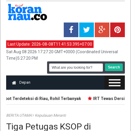
Last Update:
2026-08-08T11:41:53.395+07:00
Sat Aug 08 2026 17:27:20 GMT+0000 (Coordinated Universal
Time)5:27:20 PM
Depan
pot Terdeteksi di Riau, Rohil Terbanyak
IRT Tewas Dersimbah
BERITA UTAMA
Kepulauan Meranti
Tiga Petugas KSOP di