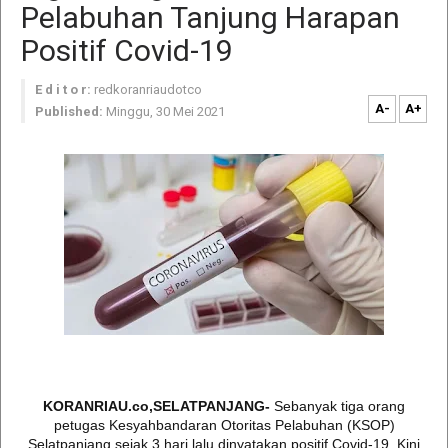
Pelabuhan Tanjung Harapan
Positif Covid-19
E d i t o r:
redkoranriaudotco
A-
A+
Published:
Minggu, 30 Mei 2021
KORANRIAU.co,SELATPANJANG-
Sebanyak tiga orang
petugas Kesyahbandaran Otoritas Pelabuhan (KSOP)
Selatpanjang sejak 3 hari lalu dinyatakan positif Covid-19. Kini