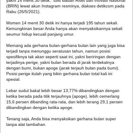
yakni 14 menit 30 detik," tulis Badan Riset dan Inovasi Nasional
(BRIN) lewat akun Instagram resminya, diakses detikcom pada
Rabu (26/5/2021).
Momen 14 menit 30 detik ini hanya terjadi 195 tahun sekali.
Kemungkinan besar Anda hanya akan menyaksikannya sekali
seumur hidup kecuali panjang umur.
Memang ada gerhana bulan-gerhana bulan lain yang juga bisa
terjadi tanpa menunggu seratusan tahun, namun posisi
spesifiknya tak akan seperti saat ini, yakni beriringan dengan
terjadinya perige, yakni bulan berada di jarak terdekatnya
dengan bumi, bukan apoge (jarak terjauh bulan pada bumi).
Posisi perige itulah yang bikin gerhana bulan total kali ini
spesial.
Lebar sudut bakal lebih besar 13,77% dibandingkan dengan
ketika berada pada titik terjauhnya (apoge), lebih cemerlang
15,6 persen dibanding rata-rata, dan lebih terang 29,1 persen
dibandingkan dengan ketika apoge.
Tenang saja, Anda bisa menyaksikan gerhana bulan super
tanpa alat tambahan.