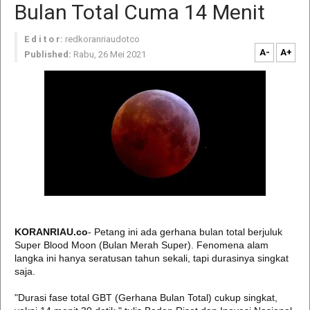
Bulan Total Cuma 14 Menit
E d i t o r:
redkoranriaudotco
A-
A+
Published:
Rabu, 26 Mei 2021
KORANRIAU.co
- Petang ini ada gerhana bulan total berjuluk
Super Blood Moon (Bulan Merah Super). Fenomena alam
langka ini hanya seratusan tahun sekali, tapi durasinya singkat
saja.
"Durasi fase total GBT (Gerhana Bulan Total) cukup singkat,