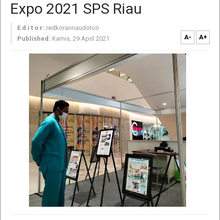
Expo 2021 SPS Riau
E d i t o r:
redkoranriaudotco
A-
A+
Published:
Kamis, 29 April 2021