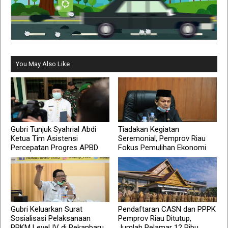
You May Also Like
Gubri Tunjuk Syahrial Abdi
Tiadakan Kegiatan
Ketua Tim Asistensi
Seremonial, Pemprov Riau
Percepatan Progres APBD
Fokus Pemulihan Ekonomi
Gubri Keluarkan Surat
Pendaftaran CASN dan PPPK
Sosialisasi Pelaksanaan
Pemprov Riau Ditutup,
PPKM Level IV di Pekanbaru
Jumlah Pelamar 12 Ribu