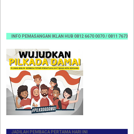
INFO PEMASANGAN IKLAN HUB 0812 6670 0070 / 0811 7673 35, Ema
JADILAH PEMBACA PERTAMA HARI INI