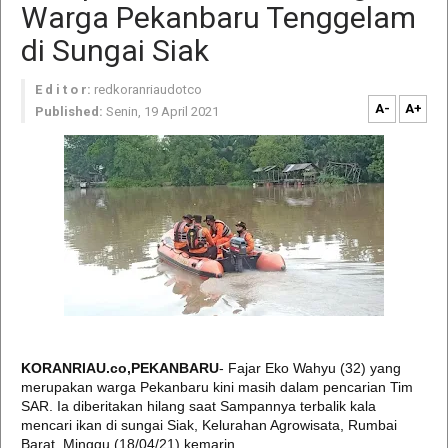
Warga Pekanbaru Tenggelam
di Sungai Siak
E d i t o r:
redkoranriaudotco
A-
A+
Published:
Senin, 19 April 2021
KORANRIAU.co,PEKANBARU
- Fajar Eko Wahyu (32) yang
merupakan warga Pekanbaru kini masih dalam pencarian Tim
SAR. Ia diberitakan hilang saat Sampannya terbalik kala
mencari ikan di sungai Siak, Kelurahan Agrowisata, Rumbai
Barat, Minggu (18/04/21) kemarin.