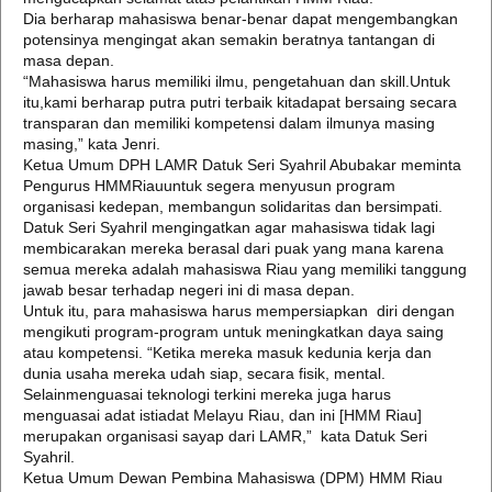
Dia berharap mahasiswa benar-benar dapat mengembangkan
potensinya mengingat akan semakin beratnya tantangan di
masa depan.
“Mahasiswa harus memiliki ilmu, pengetahuan dan skill.Untuk
itu,kami berharap putra putri terbaik kitadapat bersaing secara
transparan dan memiliki kompetensi dalam ilmunya masing
masing,” kata Jenri.
Ketua Umum DPH LAMR Datuk Seri Syahril Abubakar meminta
Pengurus HMMRiauuntuk segera menyusun program
organisasi kedepan, membangun solidaritas dan bersimpati.
Datuk Seri Syahril mengingatkan agar mahasiswa tidak lagi
membicarakan mereka berasal dari puak yang mana karena
semua mereka adalah mahasiswa Riau yang memiliki tanggung
jawab besar terhadap negeri ini di masa depan.
Untuk itu, para mahasiswa harus mempersiapkan diri dengan
mengikuti program-program untuk meningkatkan daya saing
atau kompetensi. “Ketika mereka masuk kedunia kerja dan
dunia usaha mereka udah siap, secara fisik, mental.
Selainmenguasai teknologi terkini mereka juga harus
menguasai adat istiadat Melayu Riau, dan ini [HMM Riau]
merupakan organisasi sayap dari LAMR,” kata Datuk Seri
Syahril.
Ketua Umum Dewan Pembina Mahasiswa (DPM) HMM Riau