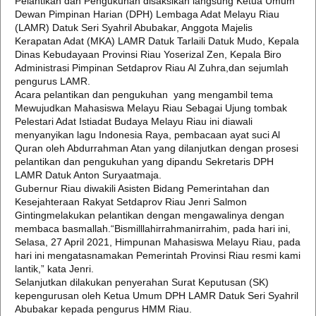
Pelantikan dan Pengukuhan disaksikan langsung Ketua Umum
Dewan Pimpinan Harian (DPH) Lembaga Adat Melayu Riau
(LAMR) Datuk Seri Syahril Abubakar, Anggota Majelis
Kerapatan Adat (MKA) LAMR Datuk Tarlaili Datuk Mudo, Kepala
Dinas Kebudayaan Provinsi Riau Yoserizal Zen, Kepala Biro
Administrasi Pimpinan Setdaprov Riau Al Zuhra,dan sejumlah
pengurus LAMR.
Acara pelantikan dan pengukuhan yang mengambil tema
Mewujudkan Mahasiswa Melayu Riau Sebagai Ujung tombak
Pelestari Adat Istiadat Budaya Melayu Riau ini diawali
menyanyikan lagu Indonesia Raya, pembacaan ayat suci Al
Quran oleh Abdurrahman Atan yang dilanjutkan dengan prosesi
pelantikan dan pengukuhan yang dipandu Sekretaris DPH
LAMR Datuk Anton Suryaatmaja.
Gubernur Riau diwakili Asisten Bidang Pemerintahan dan
Kesejahteraan Rakyat Setdaprov Riau Jenri Salmon
Gintingmelakukan pelantikan dengan mengawalinya dengan
membaca basmallah.“Bismilllahirrahmanirrahim, pada hari ini,
Selasa, 27 April 2021, Himpunan Mahasiswa Melayu Riau, pada
hari ini mengatasnamakan Pemerintah Provinsi Riau resmi kami
lantik,” kata Jenri.
Selanjutkan dilakukan penyerahan Surat Keputusan (SK)
kepengurusan oleh Ketua Umum DPH LAMR Datuk Seri Syahril
Abubakar kepada pengurus HMM Riau.