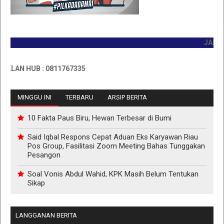
JADILAH P
N HUB : 0811767335
MINGGU INI
TERBARU
ARSIP BERITA
10 Fakta Paus Biru, Hewan Terbesar di Bumi
Said Iqbal Respons Cepat Aduan Eks Karyawan Riau
Pos Group, Fasilitasi Zoom Meeting Bahas Tunggakan
Pesangon
Soal Vonis Abdul Wahid, KPK Masih Belum Tentukan
Sikap
LANGGANAN BERITA