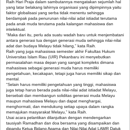
Raih Hari Praja dalam sambutannya mengatakan sejumlah hal
yang latar belakang lahirnya organisasi yang dipimpinnya yaitu
faktor globalisasi yang serba tidak menentu sehingga
berdampak pada penurunan nilai-nilai adat istiadat terutama
pada anak muda terutama pada kalangan mahasiswa dan
intelektual.
“Maka dari itu, perlu ada suatu wadah baru untuk menjembatani
antara generasi tua dengan generasi muda sehingga nilai-nilai
adat dan budaya Melayu tidak hilang,” kata Raih.
Raih yang juga mahasiswa semester akhir Fakultas Hukum
Universitas Islam Riau (UIR) Pekanbaru ini menyebutkan
permasalahan masa depan yang sangat kompleks dimana
mahasiswa sebagai generasi muda harus memiliki
pengetahuan, kecakapan, tetapi juga harus memiliki sikap dan
mental.
“Selain harus memiliki pengetahuan yang tinggi, mahasiswa
juga tetap harus berada pada nilai-nilai adat istiadat Melayu,
bersebati dan membangun soliditas generasi muda Melayu
maupun mahasiswa Melayu dan dapat menghargai,
menghormati, dan mendukung setiap upaya dalam rangka
memajukan masyarakat Melayu,” kata Raih.
Usai acara pelantikan dilanjutkan dengan mendengarkan
tausiyah Ramadhan dan doa bersama yang disampaikan dan
dipandu Ketua Bidang Agama dan Nilai-Nilai Adat LAMR Datuk