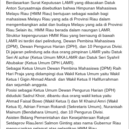
Berdasarkan Surat Keputusan LAMR yang dibacakan Datuk
Anton Suryaatmaja disebutkan bahwa Himpunan Mahasiswa
Melayu Riau (HMM Riau) bertujuan sebagai wadah bagi
mahasiswa Melayu Riau yang ada di Provinsi Riau dalam
mengembangkan adat dan budaya Melayu yang ada di Provinsi
Riau.Selain itu, HMM Riau berada dalam naungan LAMR.
Struktur kepengurusan HMM Riau yang bernaung di bawah
LAMR ini terdiri dari pelindung, Dewan Pembina Mahasiswa
(DPM), Dewan Pengurus Harian (DPH), dan 10 Pengurus Divisi.
Di jajaran pelindung ada dua orang pimpinan LAMR yaitu Datuk
Seri Al azhar (Ketua Umum MKA LAMR dan Datuk Seri Syahril
Abubakar (Ketua Umum DPH LAMR).
Sebagai Ketua Umum Dewan Pembina Mahasiswa (DPM) Raih
Hari Praja yang didampingi dua Wakil Ketua Umum yaitu Wakil
Ketua I Gigin Ahmad Afandi dan Wakil Ketua II Hafifurrahman
dan sejumlah anggota.
Posisi sebagai Ketua Umum Dewan Pengurus Harian (DPH)
diduduki Sadrul Khoir, dibantu dua orang wakil ketua yaitu
Ahmad Faisal Bowo (Wakil Ketua I) dan M Khairul Amri (Wakil
Ketua II), Adrian Firman Rokandi (Sekretaris Umum), Nuranisah
Mainum (Bendahara Umum), dan 10 Pengurus Divisi.
Asisten Bidang Pemerintahan dan Kesejahteraan Rakyat
Setdaprov RiauJenri Salmon Ginting atas nama Gubernur Riau
mengucapkan selamat atas pelantikan HMM Riau.