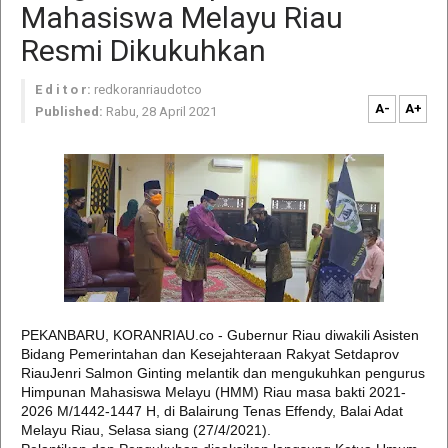
Mahasiswa Melayu Riau
Resmi Dikukuhkan
E d i t o r:
redkoranriaudotco
A-
A+
Published:
Rabu, 28 April 2021
PEKANBARU, KORANRIAU.co - Gubernur Riau diwakili Asisten
Bidang Pemerintahan dan Kesejahteraan Rakyat Setdaprov
RiauJenri Salmon Ginting melantik dan mengukuhkan pengurus
Himpunan Mahasiswa Melayu (HMM) Riau masa bakti 2021-
2026 M/1442-1447 H, di Balairung Tenas Effendy, Balai Adat
Melayu Riau, Selasa siang (27/4/2021).