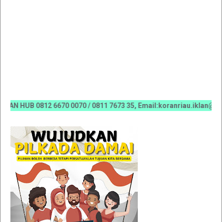
UB 0812 6670 0070 / 0811 7673 35, Email:koranriau.iklan@gmail.