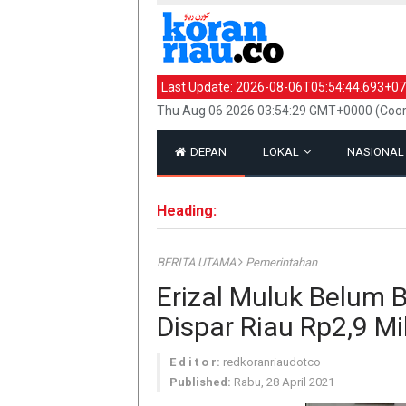
Last Update:
2026-08-06T05:54:44.693+07
Thu Aug 06 2026 03:54:29 GMT+0000 (Coor
DEPAN
LOKAL
NASIONA
Heading:
BERITA UTAMA
Pemerintahan
Erizal Muluk Belum B
Dispar Riau Rp2,9 Mil
E d i t o r:
redkoranriaudotco
Published:
Rabu, 28 April 2021