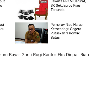
put
Jakarta PPKM Darurat,
pu
SK Sekdaprov Riau
Tertunda
asi
Pemprov Riau Harap
iau
Kemendagri Segera
Putuskan 3 Konflik
Batas
lum Bayar Ganti Rugi Kantor Eks Dispar Riau