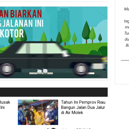
Ma
te
me
Tu
du
B
 Rusak
Tahun Ini Pemprov Riau
Ini
Bangun Jalan Dua Jalur
di Air Molek