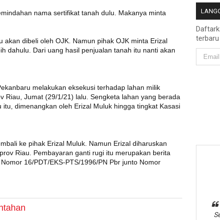
LANGG
mindahan nama sertifikat tanah dulu. Makanya minta
Daftar
terbaru
itu akan dibeli oleh OJK. Namun pihak OJK minta Erizal
ih dahulu. Dari uang hasil penjualan tanah itu nanti akan
 Pekanbaru melakukan eksekusi terhadap lahan milik
 Riau, Jumat (29/1/21) lalu. Sengketa lahan yang berada
 itu, dimenangkan oleh Erizal Muluk hingga tingkat Kasasi
mbali ke pihak Erizal Muluk. Namun Erizal diharuskan
ov Riau. Pembayaran ganti rugi itu merupakan berita
u Nomor 16/PDT/EKS-PTS/1996/PN Pbr junto Nomor
ntahan
Se