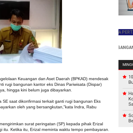
JADILAH PEMBACA PERTAMA HA
INFO PEMASANGAN IKLAN
MINGG
10
ngelolaan Keuangan dan Aset Daerah (BPKAD) mendesak
B
i rugi bangunan kantor eks Dinas Pariwisata (Dispar)
ya, hingga kini belum juga dibayarkan.
Ha
Ko
 SE saat dikonfirmasi terkait ganti rugi bangunan Eks
Sa
ibayarkan oleh yang bersangkutan,"kata Indra, Rabu
So
Be
mengirimkan surat peringatan (SP) kepada pihak Erizal
 itu. Ketika itu, Erizal meminta waktu tempo pembayaran.