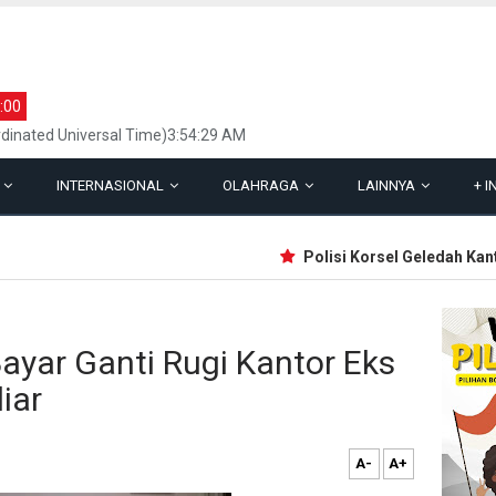
:00
dinated Universal Time)3:54:29 AM
L
INTERNASIONAL
OLAHRAGA
LAINNYA
+
I
Polisi Korsel Geledah Kantor 
ayar Ganti Rugi Kantor Eks
iar
A-
A+