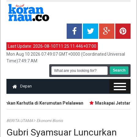
Last Update:
2026-08-10T11:25:11.446+07:00
Mon Aug 10 2026 07:49:07 GMT+0000 (Coordinated Universal
Time)7:49:7 AM
Depan
mkan Karhutla di Kerumutan Pelalawan
Maskapai Jetstar & Qa
BERITA UTAMA
Ekonomi Bisnis
Gubri Syamsuar Luncurkan