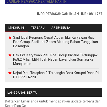
JADILAH PEMBACA PERTAMA HARI INI
INFO PEMASANGAN IKLAN HUB : 0811767335
MINGGU INI
TERBARU
ARSIP BERITA
Said Iqbal Respons Cepat Aduan Eks Karyawan Riau
Pos Group, Fasilitasi Zoom Meeting Bahas Tunggakan
Pesangon
Hak Eks Karyawan Riau Pos Group Diklaim Tertunggak
Rp8,2 Miliar, LBH Tuah Negeri Layangkan Somasi ke
Manajemen
Kejati Riau Tetapkan 9 Tersangka Baru Korupsi Dana PI
PT SPRH Rohil
LANGGANAN BERITA
Daftarkan Email anda untuk mendapatkan update terbaru dari
KoranRiau.Co