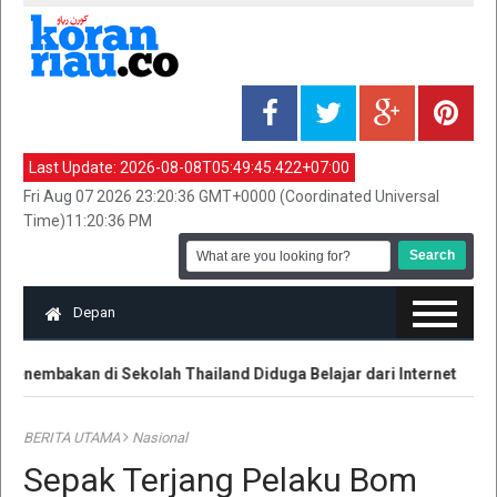
Last Update:
2026-08-08T05:49:45.422+07:00
Fri Aug 07 2026 23:20:36 GMT+0000 (Coordinated Universal
Time)11:20:36 PM
Depan
enembakan di Sekolah Thailand Diduga Belajar dari Internet
K
BERITA UTAMA
Nasional
Sepak Terjang Pelaku Bom