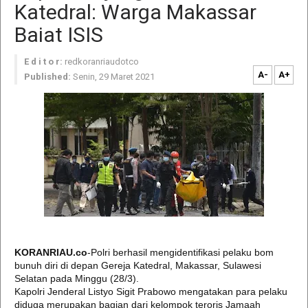
Katedral: Warga Makassar
Baiat ISIS
E d i t o r:
redkoranriaudotco
A-
A+
Published:
Senin, 29 Maret 2021
KORANRIAU.co
-Polri berhasil mengidentifikasi pelaku bom
bunuh diri di depan Gereja Katedral, Makassar, Sulawesi
Selatan pada Minggu (28/3).
Kapolri Jenderal Listyo Sigit Prabowo mengatakan para pelaku
diduga merupakan bagian dari kelompok teroris Jamaah