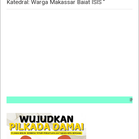
Katedral: Warga Makassar Baiat ISIS "
INFO PEM