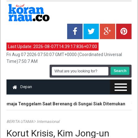
Last Update:
2026-08-07T14:39:17.836+07:00
Fri Aug 07 2026 07:50:07 GMT+0000 (Coordinated Universal
Time)7:50:7 AM
Depan
emaja Tenggelam Saat Berenang di Sungai Siak Ditemukan
Ha
BERITA UTAMA
Internasional
Korut Krisis, Kim Jong-un