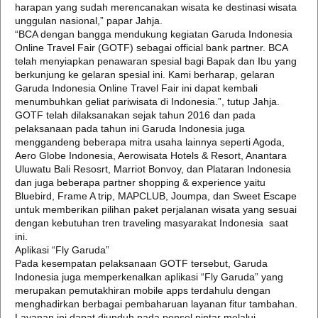
harapan yang sudah merencanakan wisata ke destinasi wisata
unggulan nasional,” papar Jahja.
“BCA dengan bangga mendukung kegiatan Garuda Indonesia
Online Travel Fair (GOTF) sebagai official bank partner. BCA
telah menyiapkan penawaran spesial bagi Bapak dan Ibu yang
berkunjung ke gelaran spesial ini. Kami berharap, gelaran
Garuda Indonesia Online Travel Fair ini dapat kembali
menumbuhkan geliat pariwisata di Indonesia.”, tutup Jahja.
GOTF telah dilaksanakan sejak tahun 2016 dan pada
pelaksanaan pada tahun ini Garuda Indonesia juga
menggandeng beberapa mitra usaha lainnya seperti Agoda,
Aero Globe Indonesia, Aerowisata Hotels & Resort, Anantara
Uluwatu Bali Resosrt, Marriot Bonvoy, dan Plataran Indonesia
dan juga beberapa partner shopping & experience yaitu
Bluebird, Frame A trip, MAPCLUB, Joumpa, dan Sweet Escape
untuk memberikan pilihan paket perjalanan wisata yang sesuai
dengan kebutuhan tren traveling masyarakat Indonesia saat
ini.
Aplikasi “Fly Garuda”
Pada kesempatan pelaksanaan GOTF tersebut, Garuda
Indonesia juga memperkenalkan aplikasi “Fly Garuda” yang
merupakan pemutakhiran mobile apps terdahulu dengan
menghadirkan berbagai pembaharuan layanan fitur tambahan.
Layanan ini dapat diunduh pada ponsel pintar melalui