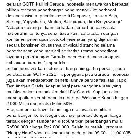
gelaran GOTF kali ini Garuda Indonesia menawarkan berbagai
pilihan rencana penerbangan yang menarik ke berbagai
destinasi wisata prioritas seperti Denpasar, Labuan Bajo,
Sorong, Yogyakarta, Medan, Balikpapan, dan Banyuwangi.”
“Adapun dukungan kami terhadap pemulihan pariwisata
nasional ini tentunya senantiasa kami selaraskan dengan
komitmen penerapan protokol kesehatan yang dijalankan
secara konsisten khususnya physical distancing selama
penerbangan yang menjadi perhatian utama penyediaan
layanan penerbangan Garuda Indonesia di masa adaptasi
kebiasaan baru ini,” papar Irfan.
Selain menawarkan potongan harga hingga 85 persen, pada
pelaksanaan GOTF 2021 ini, pengguna jasa Garuda Indonesia
juga akan mendapatkan benefit lainnya berupa fasilitas Rapid
Test Antigen Gratis. Adapun bagi para pengguna jasa yang
melaksanakan transaksi melalui Fly Garuda App juga akan
mendapatkan keuntungan lain berupa Welcome Bonus hingga
2.000 Miles dan ekstra Miles 50%.
Program online travel fair ini juga menawarkan pilihan
penerbangan ke berbagai destinasi prioritas dengan harga
terbaik dengan tambahan discount tiket penerbangan mulai
Rp500.000 hingga Rp2.000.000. Selain itu melalui program
“Happy Hour” yang dilaksanakan pada pukul 09.00 – 11.00 WIB