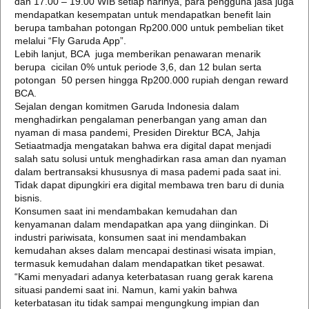
dan 17.00 – 19.00 WIB setiap harinya, para pengguna jasa juga
mendapatkan kesempatan untuk mendapatkan benefit lain
berupa tambahan potongan Rp200.000 untuk pembelian tiket
melalui “Fly Garuda App”.
Lebih lanjut, BCA juga memberikan penawaran menarik
berupa cicilan 0% untuk periode 3,6, dan 12 bulan serta
potongan 50 persen hingga Rp200.000 rupiah dengan reward
BCA.
Sejalan dengan komitmen Garuda Indonesia dalam
menghadirkan pengalaman penerbangan yang aman dan
nyaman di masa pandemi, Presiden Direktur BCA, Jahja
Setiaatmadja mengatakan bahwa era digital dapat menjadi
salah satu solusi untuk menghadirkan rasa aman dan nyaman
dalam bertransaksi khususnya di masa pademi pada saat ini.
Tidak dapat dipungkiri era digital membawa tren baru di dunia
bisnis.
Konsumen saat ini mendambakan kemudahan dan
kenyamanan dalam mendapatkan apa yang diinginkan. Di
industri pariwisata, konsumen saat ini mendambakan
kemudahan akses dalam mencapai destinasi wisata impian,
termasuk kemudahan dalam mendapatkan tiket pesawat.
“Kami menyadari adanya keterbatasan ruang gerak karena
situasi pandemi saat ini. Namun, kami yakin bahwa
keterbatasan itu tidak sampai mengungkung impian dan