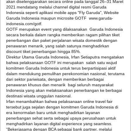
akan diselenggarakan secara online pada tanggal 26–31 Maret
2021 mendatang melalui channel digital resmi Garuda
Indonesia seperti aplikasi mobile apps "Fly Garuda", Website
Garuda Indonesia maupun microsite GOTF www.garuda-
indonesia.com/gotf.
GOTF merupakan event yang dilaksanakan Garuda Indonesia
secara berkala dalam rangka memberikan ragam pilihan tiket
penerbangan dan paket perjalanan wisata domestik dengan
penawaran menarik, yang salah satunya menghadirkan
discount tiket penerbangan hingga 85%.
Direktur Utama Garuda Indonesia, Irfan Setiaputra mengatakan
bahwa pelaksanaan GOTF ini merupakan salah satu wujud
komitmen Garuda Indonesia untuk terus berpartisipasi aktif
dalam mendukung pemulihan perekonomian nasional, terutama
dari sektor pariwisata, dengan memberikan berbagai
penawaran khusus dan menarik bagi seluruh masyarakat
Indonesia yang akan melaksanakan penerbangan ke berbagai
destinasi wisata unggulan nasional.
Irfan menambahkan bahwa pelaksanaan online travel fair
tersebut juga sejalan dengan komitmen Garuda Indonesia di
era kenormalan baru untuk menghadirkan layanan
penerbangan sehat serta sebagai upaya perusahaan untuk
menghadirkan layanan digital experience yang seamless.
“Bekerjasama dengan BCA sebagai bank partner, melalui