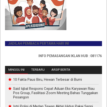
JADILAH PEMBACA PERTAMA HARI INI
INFO PEMASANGAN IKLAN HUB : 0811767335
MINGGU INI
TERBARU
ARSIP BERITA
10 Fakta Paus Biru, Hewan Terbesar di Bumi
Said Iqbal Respons Cepat Aduan Eks Karyawan Riau
Pos Group, Fasilitasi Zoom Meeting Bahas Tunggakan
Pesangon
Istri Polisi di Medan Tewas Akhiri Hidup Pakai Senpi,