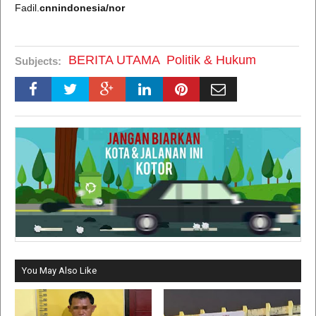
Fadil.
cnnindonesia/nor
BERITA UTAMA
Politik & Hukum
Subjects:
You May Also Like