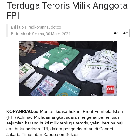
Terduga Teroris Milik Anggota
FPI
E d i t o r:
redkoranriaudotco
A-
A+
Published:
Selasa, 30 Maret 2021
KORANRIAU.co
-Mantan kuasa hukum Front Pembela Islam
(FPI) Achmad Michdan angkat suara mengenai penemuan
sejumlah barang bukti milik terduga teroris, yakni berupa baju
dan buku berlogo FPI, dalam penggeledahan di Condet,
Jakarta Timur, dan Kabupaten Bekasi.