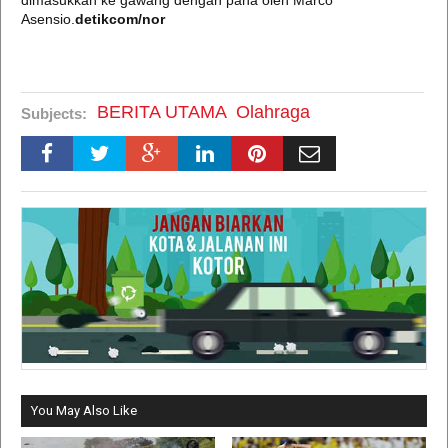
dimasukkan ke gawang dengan paha oleh Marco
Asensio.
detikcom/nor
BERITA UTAMA
Olahraga
Subjects:
You May Also Like