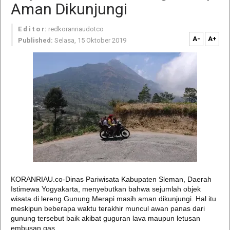
Aman Dikunjungi
E d i t o r:
redkoranriaudotco
A-
A+
Published:
Selasa, 15 Oktober 2019
KORANRIAU.co-Dinas Pariwisata Kabupaten Sleman, Daerah
Istimewa Yogyakarta, menyebutkan bahwa sejumlah objek
wisata di lereng Gunung Merapi masih aman dikunjungi. Hal itu
meskipun beberapa waktu terakhir muncul awan panas dari
gunung tersebut baik akibat guguran lava maupun letusan
embusan gas.