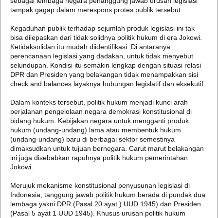
sebagai lembaga negara penanggung jawab urusan legislasi
tampak gagap dalam merespons protes publik tersebut.
Kegaduhan publik terhadap sejumlah produk legislasi ini tak
bisa dilepaskan dari tidak solidnya politik hukum di era Jokowi.
Ketidaksolidan itu mudah diidentifikasi. Di antaranya
perencanaan legislasi yang dadakan, untuk tidak menyebut
selundupan. Kondisi itu semakin lengkap dengan situasi relasi
DPR dan Presiden yang belakangan tidak menampakkan sisi
check and balances layaknya hubungan legislatif dan eksekutif.
Dalam konteks tersebut, politik hukum menjadi kunci arah
perjalanan pengelolaan negara demokrasi konstitusional di
bidang hukum. Kebijakan negara untuk mengganti produk
hukum (undang-undang) lama atau membentuk hukum
(undang-undang) baru di berbagai sektor semestinya
dimaksudkan untuk tujuan bernegara. Carut marut belakangan
ini juga disebabkan rapuhnya politik hukum pemerintahan
Jokowi.
Merujuk mekanisme konstitusional penyusunan legislasi di
Indonesia, tanggung jawab politik hukum berada di pundak dua
lembaga yakni DPR (Pasal 20 ayat ) UUD 1945) dan Presiden
(Pasal 5 ayat 1 UUD 1945). Khusus urusan politik hukum