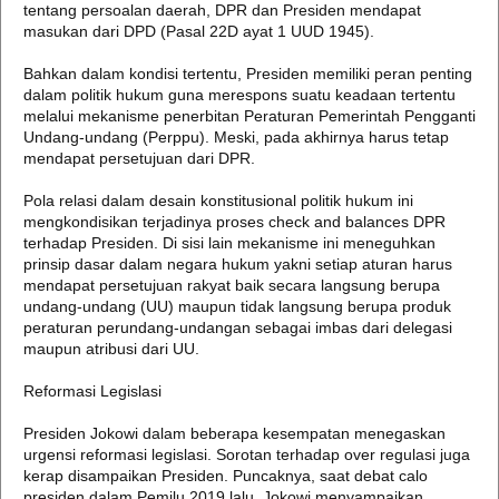
tentang persoalan daerah, DPR dan Presiden mendapat
masukan dari DPD (Pasal 22D ayat 1 UUD 1945).
Bahkan dalam kondisi tertentu, Presiden memiliki peran penting
dalam politik hukum guna merespons suatu keadaan tertentu
melalui mekanisme penerbitan Peraturan Pemerintah Pengganti
Undang-undang (Perppu). Meski, pada akhirnya harus tetap
mendapat persetujuan dari DPR.
Pola relasi dalam desain konstitusional politik hukum ini
mengkondisikan terjadinya proses check and balances DPR
terhadap Presiden. Di sisi lain mekanisme ini meneguhkan
prinsip dasar dalam negara hukum yakni setiap aturan harus
mendapat persetujuan rakyat baik secara langsung berupa
undang-undang (UU) maupun tidak langsung berupa produk
peraturan perundang-undangan sebagai imbas dari delegasi
maupun atribusi dari UU.
Reformasi Legislasi
Presiden Jokowi dalam beberapa kesempatan menegaskan
urgensi reformasi legislasi. Sorotan terhadap over regulasi juga
kerap disampaikan Presiden. Puncaknya, saat debat calo
presiden dalam Pemilu 2019 lalu, Jokowi menyampaikan