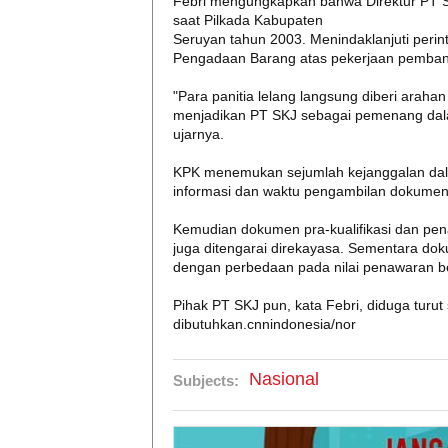
Febri mengungkapkan bahwa Direktur PT
saat Pilkada Kabupaten
Seruyan tahun 2003. Menindaklanjuti perint
Pengadaan Barang atas pekerjaan pemban
"Para panitia lelang langsung diberi arah
menjadikan PT SKJ sebagai pemenang dala
ujarnya.
KPK menemukan sejumlah kejanggalan dala
informasi dan waktu pengambilan dokumen 
Kemudian dokumen pra-kualifikasi dan pena
juga ditengarai direkayasa. Sementara dok
dengan perbedaan pada nilai penawaran be
Pihak PT SKJ pun, kata Febri, diduga tur
dibutuhkan.cnnindonesia/nor
Nasional
Subjects: