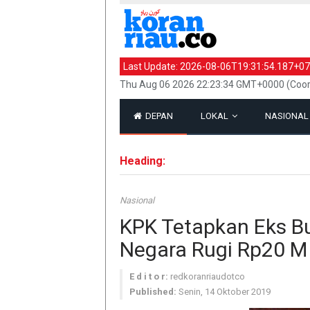
Last Update:
2026-08-06T19:31:54.187+07
Thu Aug 06 2026 22:23:34 GMT+0000 (Coor
DEPAN
LOKAL
NASIONA
Heading:
Nasional
KPK Tetapkan Eks Bu
Negara Rugi Rp20 M
E d i t o r:
redkoranriaudotco
Published:
Senin, 14 Oktober 2019