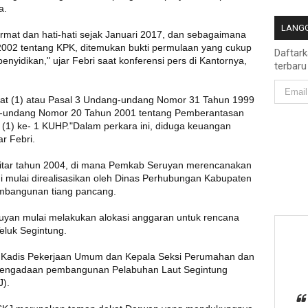
a.
LANGG
rmat dan hati-hati sejak Januari 2017, dan sebagaimana
2002 tentang KPK, ditemukan bukti permulaan yang cukup
Daftar
penyidikan," ujar Febri saat konferensi pers di Kantornya,
terbaru
at (1) atau Pasal 3 Undang-undang Nomor 31 Tahun 1999
g-undang Nomor 20 Tahun 2001 tentang Pemberantasan
t (1) ke- 1 KUHP."Dalam perkara ini, diduga keuangan
ar Febri.
ekitar tahun 2004, di mana Pemkab Seruyan merencanakan
 mulai direalisasikan oleh Dinas Perhubungan Kabupaten
mbangunan tiang pancang.
uyan mulai melakukan alokasi anggaran untuk rencana
luk Segintung.
 Kadis Pekerjaan Umum dan Kepala Seksi Perumahan dan
engadaan pembangunan Pelabuhan Laut Segintung
J).