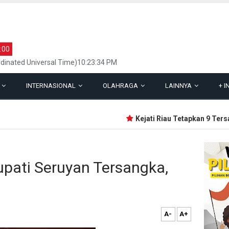
:00
dinated Universal Time)10:23:34 PM
L
INTERNASIONAL
OLAHRAGA
LAINNYA
+
I
Kejati Riau Tetapkan 9 Tersan
pati Seruyan Tersangka,
A-
A+