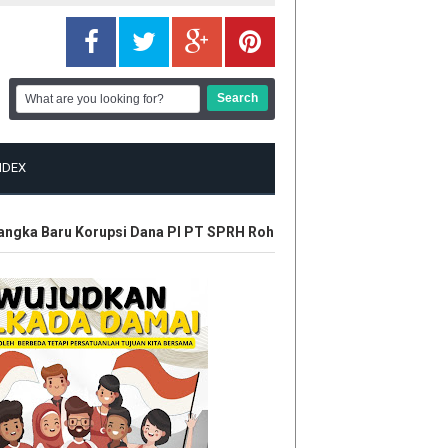
NDEX
gka Baru Korupsi Dana PI PT SPRH Rohil
Plt Gubri Resmikan Ka