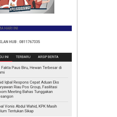
INI
B : 0811767335
U INI
TERBARU
ARSIP BERITA
 Fakta Paus Biru, Hewan Terbesar di
umi
id Iqbal Respons Cepat Aduan Eks
ryawan Riau Pos Group, Fasilitasi
oom Meeting Bahas Tunggakan
esangon
al Vonis Abdul Wahid, KPK Masih
lum Tentukan Sikap