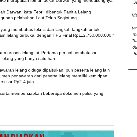
 SKJ merupakan teman dekat Darwan yang mendukungnya
Se
ah Darwan, kata Febri, dibentuk Panitia Lelang
Ma
gunan pelabuhan Laut Teluh Segintung.
te
an yang membahas teknis dan langkah-langkah untuk
me
m lelang terbuka, dengan HPS Final Rp112.750.000.000,"
Tu
du
m proses lelang ini. Pertama perihal pembatasan
B
lelang yang hanya satu hari.
waran lelang diduga dipalsukan, pun peserta lelang lain
umen penawaran dari peserta lelang memiliki kemiripan
rkisar Rp2-4 juta.
ut serta mempersiapkan beberapa dokumen palsu yang