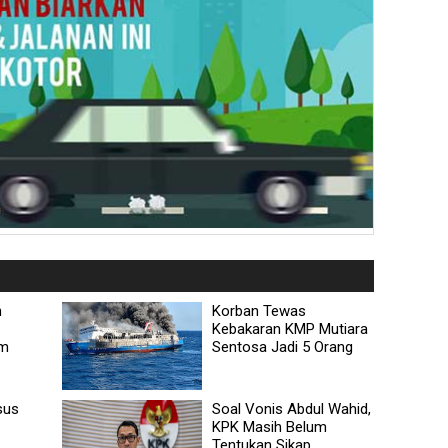
n
Korban Tewas
Kebakaran KMP Mutiara
am
Sentosa Jadi 5 Orang
sus
Soal Vonis Abdul Wahid,
KPK Masih Belum
Tentukan Sikap