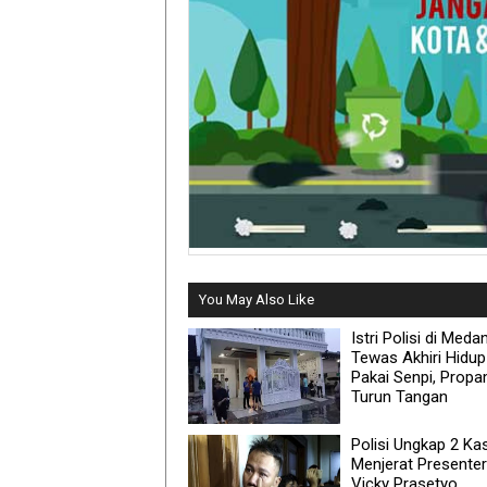
You May Also Like
Istri Polisi di Meda
Tewas Akhiri Hidup
Pakai Senpi, Prop
Turun Tangan
Polisi Ungkap 2 Ka
Menjerat Presenter
Vicky Prasetyo