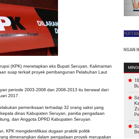
JADILAH PEMBACA PERTAMA HARI 
INFO PEMASANGAN IKLAN HU
psi (KPK) menetapkan eks Bupati Seruyan, Kalimantan
MINGG
gaan suap terkait proyek pembangunan Pelabuhan Laut
10
B
yan periode 2003-2008 dan 2008-2013 itu berawal dari
uari 2017.
Sa
Ka
elakukan pemeriksaan terhadap 32 orang saksi yang
Z
ah kepala dinas Kabupaten Seruyan, panitia pengadaan
P
tung, dan Anggota DPRD Kabupaten Seruyan.
So
, KPK mengidentifikasi dugaan praktik politik
Be
a yang dimenangkan dalam pengadaan proyek merupakan