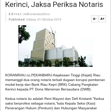
Kerinci, Jaksa Periksa Notaris
E d i t o r:
redkoranriaudotco
A-
A+
Published:
Selasa, 01 Oktober 2019
KORANRIAU.co,PEKANBARU-Kejaksaan Tinggi (Kejati) Riau
memanggil dua orang notaris terkait dugaan korupsi pemberian
modal kerja dari Bank Riau Kepri (BRK) Cabang Pangkalan
Kerinci kepada PT Dona Warisman Bersaudara (DWB).
Kedua notaris itu adalah Reni Mayoni dan Defi Kristanti."Kedua
saksi berprofesi sebagai notaris,"kata Kepala Seksi (Kasi)
Penerangan Hukum (Penkum) dan Hubungan Masyarakat