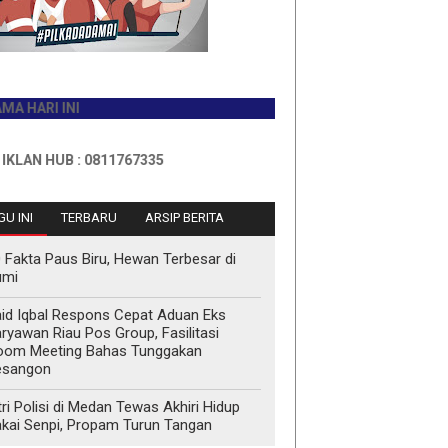
I INI
HUB : 0811767335
U INI
TERBARU
ARSIP BERITA
 Fakta Paus Biru, Hewan Terbesar di
umi
id Iqbal Respons Cepat Aduan Eks
ryawan Riau Pos Group, Fasilitasi
oom Meeting Bahas Tunggakan
esangon
tri Polisi di Medan Tewas Akhiri Hidup
kai Senpi, Propam Turun Tangan