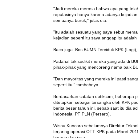
"Jadi mereka merasa bahwa apa yang tela
reputasinya hanya karena adanya kejadia
semuanya buruk," jelas dia.
"Itu adalah sesuatu yang saya sebut mema
kejadian seperti itu saya anggap itu adal
Baca juga: Bos BUMN Terciduk KPK (Lagi)
Padahal tak sedikit mereka yang ada di BU
pihak-pihak yang mencoreng nama baik B
"Dan mayoritas yang mereka ini pasti sang
seperti itu," tambahnya.
Berdasarkan catatan detikcom, beberapa pe
ditetapkan sebagai tersangka oleh KPK pada
berita besar tahun ini, sebab saat itu dia 
Indonesia, PT PLN (Persero).
Wisnu Kuncoro sebelumnya Direktur Teknolo
terjaring operasi OTT KPK pada Maret 2019
barang dan jasa.