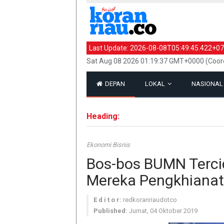
Last Update:
2026-08-08T05:49:45.422+07
Sat Aug 08 2026 01:19:37 GMT+0000 (Coord
DEPAN
LOKAL
NASIONA
Heading:
Ekonomi Bisnis
Bos-bos BUMN Tercid
Mereka Pengkhianat
E d i t o r:
redkoranriaudotco
Published:
Jumat, 04 Oktober 2019