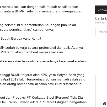
h mereka lakukan dengan baik mudah sekali hancur
LANGG
n di antara BUMN, sehingga semua orang menganggap
Daftar
terbaru
ng selama ini di Kementerian Keuangan pun kalau
ah suatu penghianatan," sambungnya.
, Sudah Berapa yang Kena?
MN sudah bekerja secara profesional dan baik. Adanya
UMN tentu akan membuat mereka kecewa.
at kecewa dan tersakiti dengan adanya kejadian-kejadian
tinggi BUMN terjerat oleh KPK, yaitu Sofyan Basir yang
 April 2019 lalu. Terseretnya Sofyan menjadi salah satu
adalah orang nomor satu di salah satu BUMN terbesar di
gi dan Produksi PT Krakatau Steel (Persero) Tbk. Dia
 lalu. Wisnu 'nyangkut' di KPK terkait dugaan pengadaan