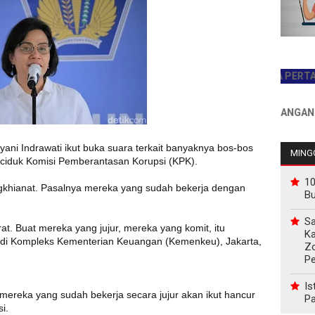
JADILAH PEMBACA PERTAMA HAR
INFO PEMASANGAN IKLAN 
ni Indrawati ikut buka suara terkait banyaknya bos-bos
MINGG
ciduk Komisi Pemberantasan Korupsi (KPK).
10
gkhianat. Pasalnya mereka yang sudah bekerja dengan
B
Sa
at. Buat mereka yang jujur, mereka yang komit, itu
Ka
a di Kompleks Kementerian Keuangan (Kemenkeu), Jakarta,
Z
P
Is
mereka yang sudah bekerja secara jujur akan ikut hancur
Pa
i.