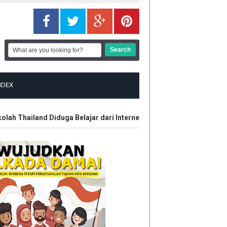
NDEX
 Thailand Diduga Belajar dari Internet
Kontroversi Wasit Bat