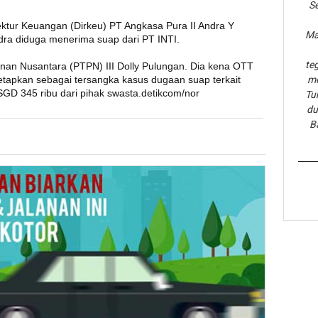
Se
tur Keuangan (Dirkeu) PT Angkasa Pura II Andra Y
Ma
ra diduga menerima suap dari PT INTI.
te
nan Nusantara (PTPN) III Dolly Pulungan. Dia kena OTT
tetapkan sebagai tersangka kasus dugaan suap terkait
me
SGD 345 ribu dari pihak swasta.detikcom/nor
Tu
du
B