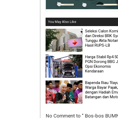
You May Also Like
Seleksi Calon Komi
dan Direksi BRK Sya
Tunggu Akta Notar
Hasil RUPS-LB
Harga Stabil Rp4.50
PGN Dorong BBG J
Opsi Ekonomis
Kendaraan
Bapenda Riau ‘Rayu
Warga Bayar Pajak,
dengan Hadiah Em
Batangan dan Mot
No Comment to " Bos-bos BUMN 