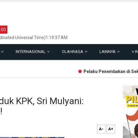
:00
inated Universal Time)1:19:37 AM
L
INTERNASIONAL
OLAHRAGA
LAINNYA
+
I
Pelaku Penembakan di Sekolah
uk KPK, Sri Mulyani:
!
A-
A+