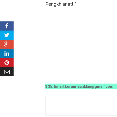
Pengkhianat! "
0 0070 / 0811 7673 35, Email:koranriau.iklan@gmail.com