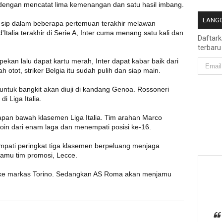
n dengan mencatat lima kemenangan dan satu hasil imbang.
LANGG
g sip dalam beberapa pertemuan terakhir melawan
'Italia terakhir di Serie A, Inter cuma menang satu kali dan
Daftar
terbaru
kan lalu dapat kartu merah, Inter dapat kabar baik dari
tot, striker Belgia itu sudah pulih dan siap main.
 untuk bangkit akan diuji di kandang Genoa. Rossoneri
i Liga Italia.
papan bawah klasemen Liga Italia. Tim arahan Marco
in dari enam laga dan menempati posisi ke-16.
empati peringkat tiga klasemen berpeluang menjaga
jamu tim promosi, Lecce.
at ke markas Torino. Sedangkan AS Roma akan menjamu