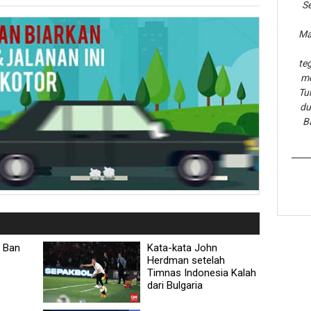
Se
Ma
te
me
Tu
du
B
a Ban
Kata-kata John
Herdman setelah
Timnas Indonesia Kalah
dari Bulgaria