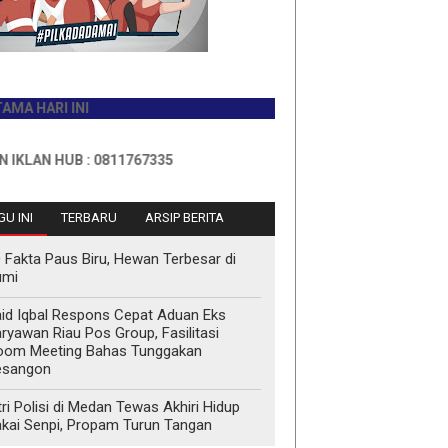
RI INI
 HUB : 0811767335
U INI
TERBARU
ARSIP BERITA
 Fakta Paus Biru, Hewan Terbesar di
umi
id Iqbal Respons Cepat Aduan Eks
ryawan Riau Pos Group, Fasilitasi
oom Meeting Bahas Tunggakan
esangon
tri Polisi di Medan Tewas Akhiri Hidup
kai Senpi, Propam Turun Tangan