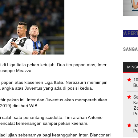
JADILAH PEMBACA PERTAMA HA
INFO PEMASANGAN IKLAN
di Liga Italia pekan ketujuh. Dua tim papan atas, Inter
MINGG
Giuseppe Meazza.
10
i papan atas klasemen Liga Italia. Nerazzurri memimpin
B
 angka atas Juventus yang ada di posisi kedua.
Sa
akhir pekan ini. Inter dan Juventus akan memperebutkan
Ka
2019) dini hari WIB.
Z
P
ai salah satu penantang scudetto. Tim arahan Antonio
 mencatat kemenangan sampai pekan keenam.
Is
Pa
di ujian sebenarnya bagi ketangguhan Inter. Bianconeri