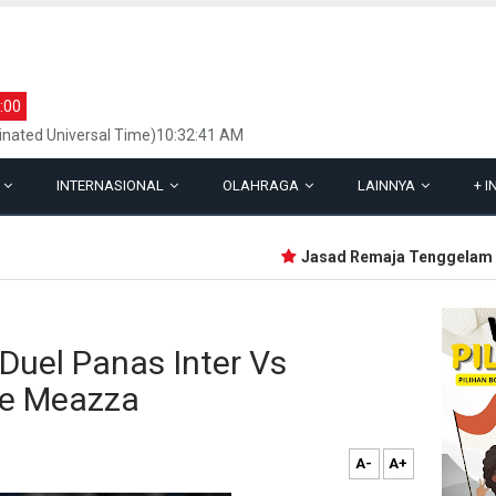
:00
inated Universal Time)10:32:41 AM
L
INTERNASIONAL
OLAHRAGA
LAINNYA
+
I
Jasad Remaja Tenggelam Saat
: Duel Panas Inter Vs
pe Meazza
A-
A+