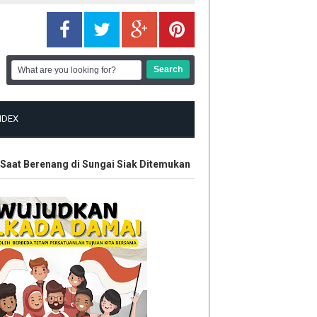
NDEX
 Berenang di Sungai Siak Ditemukan
Hak Eks Karyawan Riau 