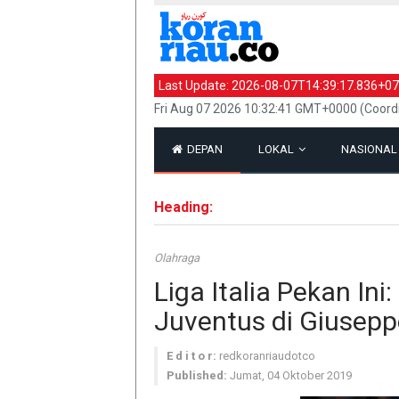
Last Update:
2026-08-07T14:39:17.836+07
Fri Aug 07 2026 10:32:41 GMT+0000 (Coord
DEPAN
LOKAL
NASIONA
Heading:
Olahraga
Liga Italia Pekan Ini
Juventus di Giusep
E d i t o r:
redkoranriaudotco
Published:
Jumat, 04 Oktober 2019