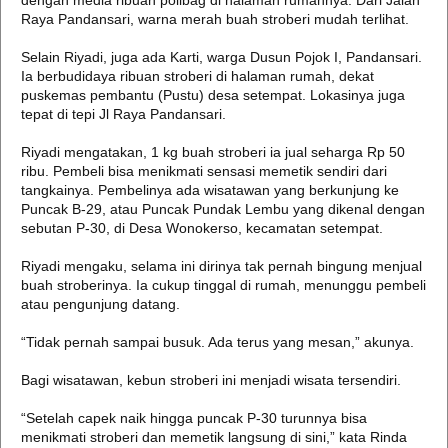
dengan media ribuan polibag di halaman rumahnya. Dari Jalan
Raya Pandansari, warna merah buah stroberi mudah terlihat.
Selain Riyadi, juga ada Karti, warga Dusun Pojok I, Pandansari.
Ia berbudidaya ribuan stroberi di halaman rumah, dekat
puskemas pembantu (Pustu) desa setempat. Lokasinya juga
tepat di tepi Jl Raya Pandansari.
Riyadi mengatakan, 1 kg buah stroberi ia jual seharga Rp 50
ribu. Pembeli bisa menikmati sensasi memetik sendiri dari
tangkainya. Pembelinya ada wisatawan yang berkunjung ke
Puncak B-29, atau Puncak Pundak Lembu yang dikenal dengan
sebutan P-30, di Desa Wonokerso, kecamatan setempat.
Riyadi mengaku, selama ini dirinya tak pernah bingung menjual
buah stroberinya. Ia cukup tinggal di rumah, menunggu pembeli
atau pengunjung datang.
“Tidak pernah sampai busuk. Ada terus yang mesan,” akunya.
Bagi wisatawan, kebun stroberi ini menjadi wisata tersendiri.
“Setelah capek naik hingga puncak P-30 turunnya bisa
menikmati stroberi dan memetik langsung di sini,” kata Rinda