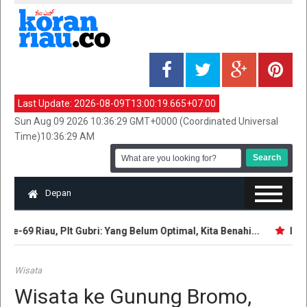
Last Update:
2026-08-09T13:00:19.665+07:00
Sun Aug 09 2026 10:36:29 GMT+0000 (Coordinated Universal
Time)10:36:29 AM
Depan
e-69 Riau, Plt Gubri: Yang Belum Optimal, Kita Benahi...
Inteli
Wisata
Wisata ke Gunung Bromo,