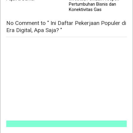
Pertumbuhan Bisnis dan
Konektivitas Gas
No Comment to " Ini Daftar Pekerjaan Populer di
Era Digital, Apa Saja? "
INFO P