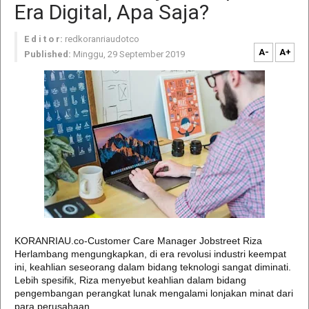
Era Digital, Apa Saja?
E d i t o r:
redkoranriaudotco
A-
A+
Published:
Minggu, 29 September 2019
KORANRIAU.co-Customer Care Manager Jobstreet Riza
Herlambang mengungkapkan, di era revolusi industri keempat
ini, keahlian seseorang dalam bidang teknologi sangat diminati.
Lebih spesifik, Riza menyebut keahlian dalam bidang
pengembangan perangkat lunak mengalami lonjakan minat dari
para perusahaan.