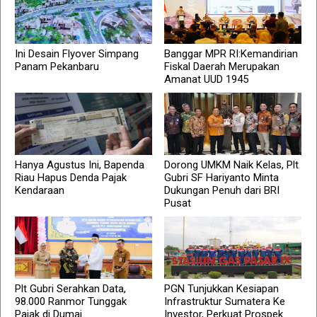
Ini Desain Flyover Simpang
Banggar MPR RI:Kemandirian
Panam Pekanbaru
Fiskal Daerah Merupakan
Amanat UUD 1945
Hanya Agustus Ini, Bapenda
Dorong UMKM Naik Kelas, Plt
Riau Hapus Denda Pajak
Gubri SF Hariyanto Minta
Kendaraan
Dukungan Penuh dari BRI
Pusat
Plt Gubri Serahkan Data,
PGN Tunjukkan Kesiapan
98.000 Ranmor Tunggak
Infrastruktur Sumatera Ke
Pajak di Dumai
Investor, Perkuat Prospek