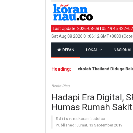
Last Update:
2026-08-08T05:49:45.422+07
Sat Aug 08 2026 01:06:12 GMT+0000 (Coord
DEPAN
LOKAL
NASIONA
Heading:
Pelaku Penembakan di Sekolah Thailand Diduga Belajar 
Berita Riau
Hadapi Era Digital, 
Humas Rumah Sakit
E d i t o r:
redkoranriaudotco
Published:
Jumat, 13 September 2019