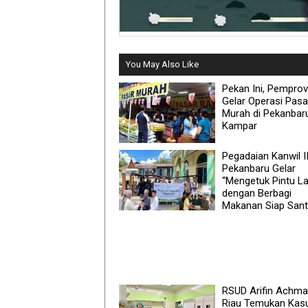
You May Also Like
Pekan Ini, Pemprov
Gelar Operasi Pasa
Murah di Pekanbar
Kampar
Pegadaian Kanwil I
Pekanbaru Gelar
“Mengetuk Pintu La
dengan Berbagi
Makanan Siap San
RSUD Arifin Achm
Riau Temukan Kas