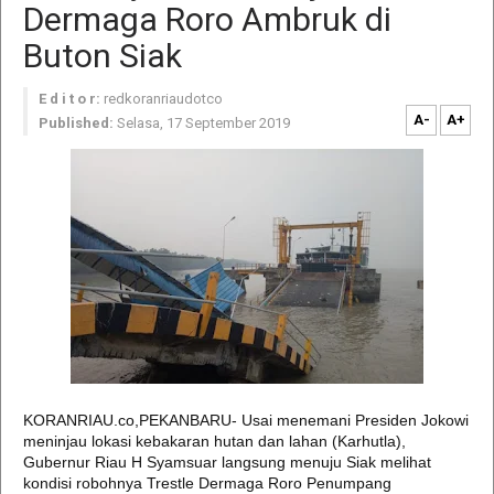
Dermaga Roro Ambruk di
Buton Siak
E d i t o r:
redkoranriaudotco
A-
A+
Published:
Selasa, 17 September 2019
KORANRIAU.co,PEKANBARU- Usai menemani Presiden Jokowi
meninjau lokasi kebakaran hutan dan lahan (Karhutla),
Gubernur Riau H Syamsuar langsung menuju Siak melihat
kondisi robohnya Trestle Dermaga Roro Penumpang