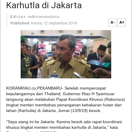
Karhutla di Jakarta
E d i t o r:
redkoranriaudotco
A-
A+
Published:
Kamis, 12 September 2019
KORANRIAU.co,PEKANBARU- Setelah mempercepat
kepulangannya dari Thailand, Gubernur Riau H Syamsuar
langsung akan melakukan Papat Koordinasi Khusus (Rakorsus)
tingkat menteri membahas penanganan kebakaran hutan dan
lahan (Karhutla) di Jakarta, Jumat (13/9/19) besok.
"Saya siang ini ke Jakarta. Karena besok ada rapat koordinasi
khusus tingkat menteri membahas karhutla di Jakarta," kata