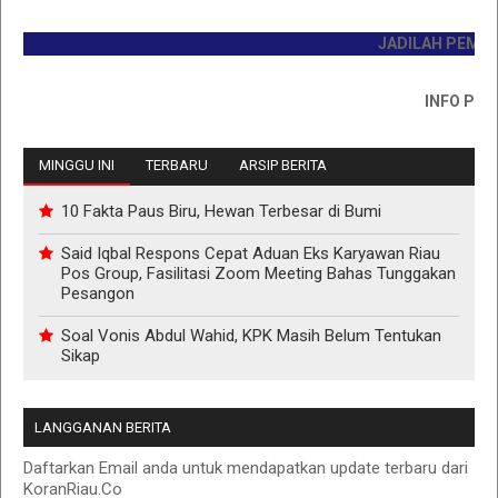
JADILAH PEMBACA P
INFO PEMASAN
MINGGU INI
TERBARU
ARSIP BERITA
10 Fakta Paus Biru, Hewan Terbesar di Bumi
Said Iqbal Respons Cepat Aduan Eks Karyawan Riau
Pos Group, Fasilitasi Zoom Meeting Bahas Tunggakan
Pesangon
Soal Vonis Abdul Wahid, KPK Masih Belum Tentukan
Sikap
LANGGANAN BERITA
Daftarkan Email anda untuk mendapatkan update terbaru dari
KoranRiau.Co