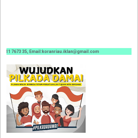
 7673 35, Email:koranriau.iklan@gmail.com